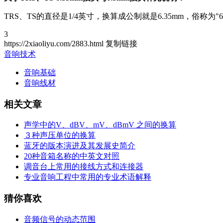
TRS、TS的直径是1/4英寸，换算成公制就是6.35mm，俗称为"
3
https://2xiaoliyu.com/2883.html
复制链接
音响技术
音响基础
音响线材
相关文章
声学中的V、dBV、mV、dBmV 之间的换算
３种声压单位的换算
蓝牙的版本演进及其发展史简介
20种音箱名称的中英文对照
调音台上常用的接线方式和连接器
专业音响工程中常用的专业术语解释
猜你喜欢
音频信号的动态范围