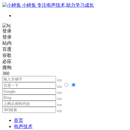
小鲤鱼
专注电声技术,助力学习成长
登录
登录
站内
百度
谷歌
必应
搜狗
360
首页
电声技术