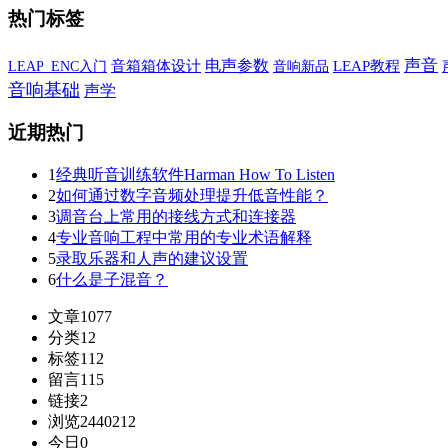
热门标签
声音
电声参数
音箱箱体设计
音响新品
LEAP教程
LEAP_ENC入门
音响基础
声学
近期热门
1
经典听音训练软件Harman How To Listen
2
如何通过数字音频处理提升低音性能？
3
调音台上常用的接线方式和连接器
4
专业音响工程中常用的专业术语解释
5
录取乐器和人声的建议设置
6
什么是子混音？
文章
1077
分类
12
标签
112
留言
115
链接
2
浏览
2440212
今日
0