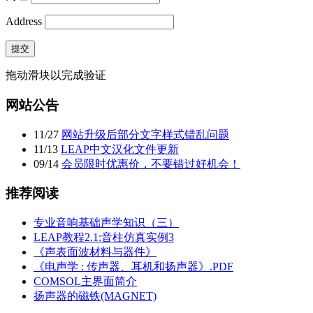
Address
提交
拖动滑块以完成验证
网站公告
11
/
27
网站升级后部分文字样式错乱问题
11
/
13
LEAP中文汉化文件更新
09
/
14
会员限时优惠价，不要错过好机会！
推荐阅读
专业音响基础声学知识（三）
LEAP教程2.1:音柱仿真实例3
《声表面波材料与器件》
《电声学 : 传声器、耳机和扬声器》.PDF
COMSOL主界面简介
扬声器的磁铁(MAGNET)