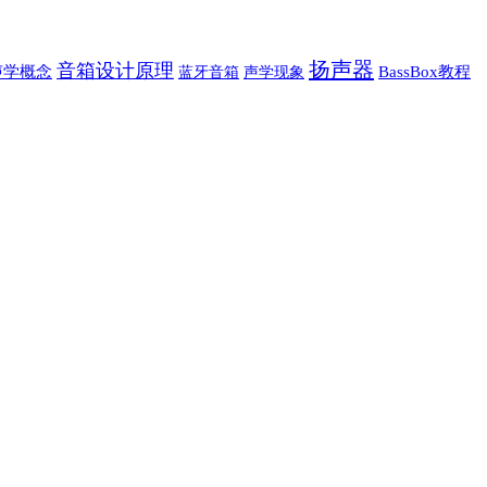
扬声器
音箱设计原理
声学概念
蓝牙音箱
声学现象
BassBox教程