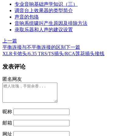
专业音响基础声学知识（三）
调音台上效果器的类型简介
声音的包络
音响系统啸叫产生原因及排除方法
录取乐器和人声的建议设置
上一篇
平衡连接与不平衡连接的区别
下一篇
XLR卡侬头/6.35 TRS/TS插头/RCA莲花插头接线
发表评论
匿名网友
昵称
邮箱
网址