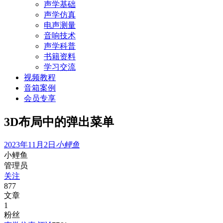
声学基础
声学仿真
电声测量
音响技术
声学科普
书籍资料
学习交流
视频教程
音箱案例
会员专享
3D布局中的弹出菜单
2023年11月2日
小鲤鱼
小鲤鱼
管理员
关注
877
文章
1
粉丝