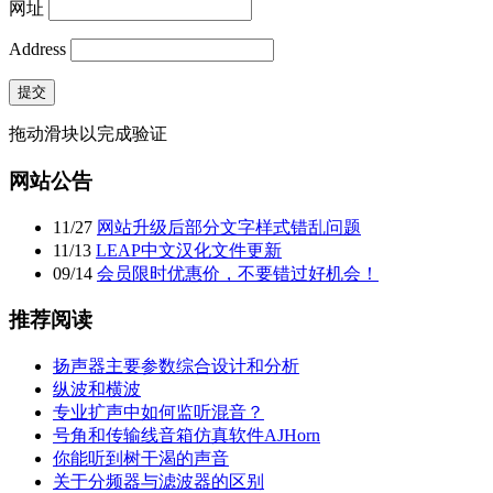
网址
Address
提交
拖动滑块以完成验证
网站公告
11
/
27
网站升级后部分文字样式错乱问题
11
/
13
LEAP中文汉化文件更新
09
/
14
会员限时优惠价，不要错过好机会！
推荐阅读
扬声器主要参数综合设计和分析
纵波和横波
专业扩声中如何监听混音？
号角和传输线音箱仿真软件AJHorn
你能听到树干渴的声音
关于分频器与滤波器的区别