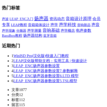
热门标签
扬声器
音箱设计原理
会员
资讯动态
声波
LEAP_ENC入门
声学科技
专享
声学
声音
LEAP教程
音箱箱体设计
音响新品
音响基础
电声参数
声学现象
声学测量
声学概念
分频器
扬声器结构
BassBox教程
蓝牙音箱
近期热门
1
WinISD Pro(汉化版)快速入门教程
2
LEAP汉化版帮助文档：实用工具 | 快速设计
3
LEAP_ENC扬声器参数设置
4
LEAP_ENC扬声器参数设置7.参数解释
5
LEAP_ENC扬声器参数设置6.LTD 模型
6
LEAP_ENC扬声器参数设置5.TSL模型
文章
1077
分类
12
标签
112
留言
115