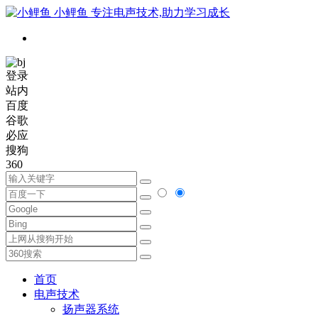
小鲤鱼
专注电声技术,助力学习成长
登录
站内
百度
谷歌
必应
搜狗
360
首页
电声技术
扬声器系统