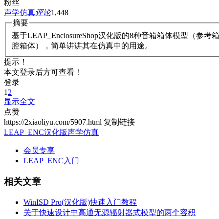
粉丝
声学仿真
评论
1,448
摘要
基于LEAP_EnclosureShop汉化版的8种音箱箱
腔箱体），简单讲讲其在仿真中的用途。
提示！
本文登录后方可查看！
登录
1
2
显示全文
点赞
https://2xiaoliyu.com/5907.html
复制链接
LEAP_ENC汉化版
声学仿真
会员专享
LEAP_ENC入门
相关文章
WinISD Pro(汉化版)快速入门教程
关于快速设计中高通无源辐射器式模型的两个容积