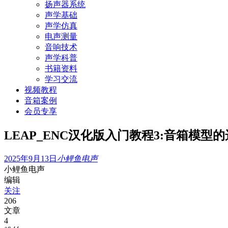
扬声器系统
声学基础
声学仿真
电声测量
音响技术
声学科普
书籍资料
学习交流
视频教程
音箱案例
会员专享
LEAP_ENC汉化版入门教程3:音箱模型
2025年9月13日
小鲤鱼电声
小鲤鱼电声
编辑
关注
206
文章
4