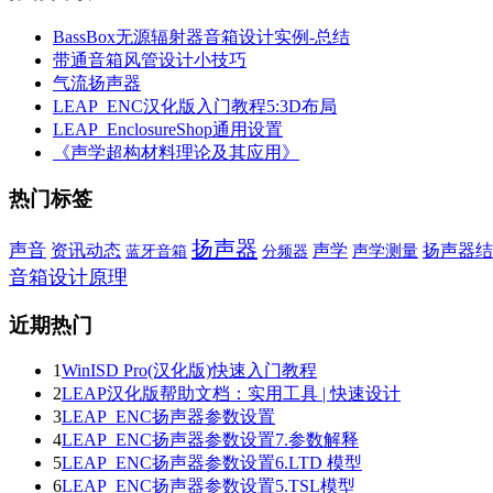
BassBox无源辐射器音箱设计实例-总结
带通音箱风管设计小技巧
气流扬声器
LEAP_ENC汉化版入门教程5:3D布局
LEAP_EnclosureShop通用设置
《声学超构材料理论及其应用》
热门标签
扬声器
声音
声学
资讯动态
扬声器结
蓝牙音箱
声学测量
分频器
音箱设计原理
近期热门
1
WinISD Pro(汉化版)快速入门教程
2
LEAP汉化版帮助文档：实用工具 | 快速设计
3
LEAP_ENC扬声器参数设置
4
LEAP_ENC扬声器参数设置7.参数解释
5
LEAP_ENC扬声器参数设置6.LTD 模型
6
LEAP_ENC扬声器参数设置5.TSL模型