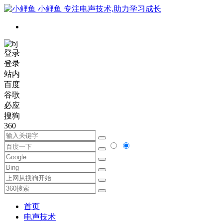
小鲤鱼
专注电声技术,助力学习成长
登录
登录
站内
百度
谷歌
必应
搜狗
360
首页
电声技术