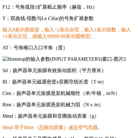
F12：号角弧段1扩展截止频率（赫兹，Hz）
T：双曲线-指数与Le Cléac的号角扩展参数
输入0表示悬链状，输入<1表示余弦，输入1表示指数，输入
>1表示正弦，或输入99999.99表示圆锥型。
AT：号角喉口入口半角（度）
Sd：扬声器单元振膜有效振动面积（平方厘米）
Bl：扬声器单元磁通密度x音圈导线长度（T·m）
Cms：扬声器单元振膜悬架机械顺性（米/牛顿，m/N）
Rms：扬声器单元振膜悬架机械力阻（N·s /m）
Mmd：扬声器单元振膜和音圈振动质量（g）
Mmd 等于Mms（总振动质量）减去空气负载。