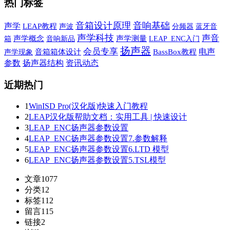
热门标签
音箱设计原理
音响基础
声学
LEAP教程
声波
蓝牙音
分频器
声学科技
声音
箱
声学概念
音响新品
声学测量
LEAP_ENC入门
扬声器
会员专享
电声
声学现象
音箱箱体设计
BassBox教程
参数
扬声器结构
资讯动态
近期热门
1
WinISD Pro(汉化版)快速入门教程
2
LEAP汉化版帮助文档：实用工具 | 快速设计
3
LEAP_ENC扬声器参数设置
4
LEAP_ENC扬声器参数设置7.参数解释
5
LEAP_ENC扬声器参数设置6.LTD 模型
6
LEAP_ENC扬声器参数设置5.TSL模型
文章
1077
分类
12
标签
112
留言
115
链接
2