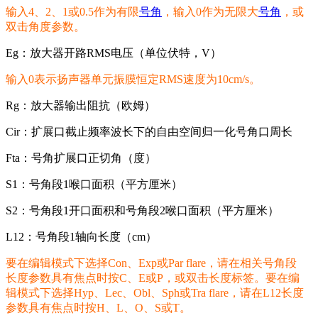
输入4、2、1或0.5作为有限
号角
，输入0作为无限大
号角
，或
双击角度参数。
Eg：放大器开路RMS电压（单位伏特，V）
输入0表示扬声器单元振膜恒定RMS速度为10cm/s。
Rg：放大器输出阻抗（欧姆）
Cir：扩展口截止频率波长下的自由空间归一化号角口周长
Fta：号角扩展口正切角（度）
S1：号角段1喉口面积（平方厘米）
S2：号角段1开口面积和号角段2喉口面积（平方厘米）
L12：号角段1轴向长度（cm）
要在编辑模式下选择Con、Exp或Par flare，请在相关号角段
长度参数具有焦点时按C、E或P，或双击长度标签。要在编
辑模式下选择Hyp、Lec、Obl、Sph或Tra flare，请在L12长度
参数具有焦点时按H、L、O、S或T。