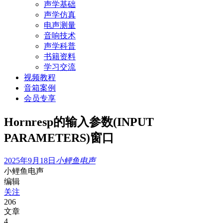
声学基础
声学仿真
电声测量
音响技术
声学科普
书籍资料
学习交流
视频教程
音箱案例
会员专享
Hornresp的输入参数(INPUT
PARAMETERS)窗口
2025年9月18日
小鲤鱼电声
小鲤鱼电声
编辑
关注
206
文章
4