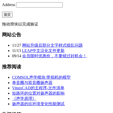
Address
提交
拖动滑块以完成验证
网站公告
11
/
27
网站升级后部分文字样式错乱问题
11
/
13
LEAP中文汉化文件更新
09
/
14
会员限时优惠价，不要错过好机会！
推荐阅读
COMSOL声学模块:带损耗的模型
单音圈与双音圈扬声器
VituixCAD的主程序-元件清单
短路环的位置对扬声器的影响
《声学原理》
扬声器的抗环境变化性能测试