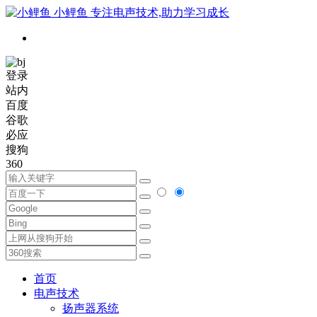
小鲤鱼
专注电声技术,助力学习成长
登录
站内
百度
谷歌
必应
搜狗
360
首页
电声技术
扬声器系统