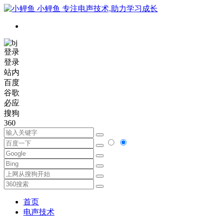
小鲤鱼
专注电声技术,助力学习成长
登录
登录
站内
百度
谷歌
必应
搜狗
360
首页
电声技术