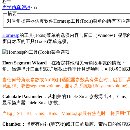
粉丝
声学仿真
评论
755
摘要
对号角扬声器仿真软件Hornresp工具(Tools)菜单的
Hornresp
的工具(Tools)菜单的选项内容与窗口（Window）显示
窗口对应的工具(Tools)菜单选项。
Horn Segment Wizard
：在给定其他相关号角段参数的情况下
角。当选择开口面积或扩展截止频率计算选项时，可以将Cir或F
当任何号角段参数或Ap1喉口适配器参数具有焦点时，启用
截面积。双击segment volume，显示为系统容积(system volume)
Calculate Parameter
：从相关的Thiele-Small参数导出B
显示扬声器Thiele Small参数。
当Eg、Sd、Bl、Cms、Rms、Mmd或Lpt具有焦点时，将启
Chamber
：指定有内衬(填充物)或开口的后腔、带端口的喉腔