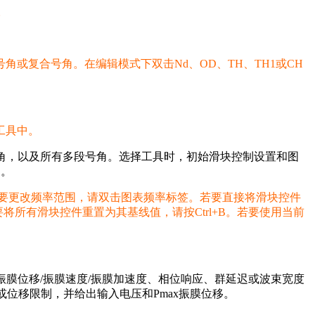
。
或复合号角。在编辑模式下双击Nd、OD、TH、TH1或CH
)工具中。
角，以及所有多段号角。选择工具时，初始滑块控制设置和图
图。
要更改频率范围，请双击图表频率标签。若要直接将滑块控件
将所有滑块控件重置为其基线值，请按Ctrl+B。若要使用当前
抗、振膜位移/振膜速度/振膜加速度、相位响应、群延迟或波束宽度
或位移限制，并给出输入电压和Pmax振膜位移。