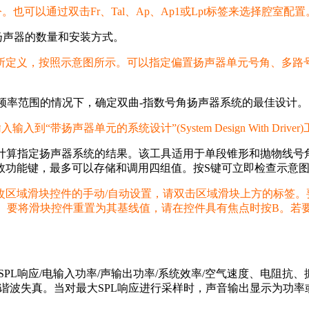
。也可以通过双击Fr、Tal、Ap、Ap1或Lpt标签来选择腔室配置
扬声器的数量和安装方式。
定义，按照示意图所示。可以指定偏置扬声器单元号角、多路号角
频率范围的情况下，确定双曲-指数号角扬声器系统的最佳设计。
声器单元的系统设计”(System Design With Driver
计算指定扬声器系统的结果。该工具适用于单段锥形和抛物线号
效功能键，最多可以存储和调用四组值。按S键可立即检查示意
改区域滑块控件的手动/自动设置，请双击区域滑块上方的标签。
键。要将滑块控件重置为其基线值，请在控件具有焦点时按B。若要
、SPL响应/电输入功率/声输出功率/系统效率/空气速度、电阻
次谐波失真。当对最大SPL响应进行采样时，声音输出显示为功率