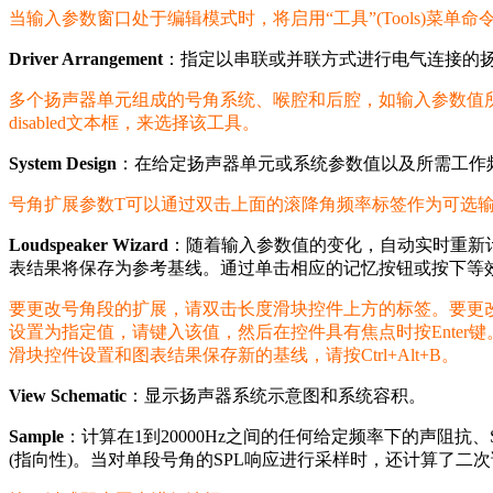
当输入参数窗口处于编辑模式时，将启用“工具”(Tools)菜单命令
Driver Arrangement
：指定以串联或并联方式进行电气连接的
多个扬声器单元组成的号角系统、喉腔和后腔，如输入参数值所
disabled文本框，来选择该工具。
System Design
：在给定扬声器单元或系统参数值以及所需工作
号角扩展参数T可以通过双击上面的滚降角频率标签作为可选输入输入到“带扬
Loudspeaker Wizard
：随着输入参数值的变化，自动实时重新
表结果将保存为参考基线。通过单击相应的记忆按钮或按下等
要更改号角段的扩展，请双击长度滑块控件上方的标签。要更
设置为指定值，请键入该值，然后在控件具有焦点时按Enter
滑块控件设置和图表结果保存新的基线，请按Ctrl+Alt+B。
View Schematic
：显示扬声器系统示意图和系统容积。
Sample
：计算在1到20000Hz之间的任何给定频率下的声阻抗
(指向性)。当对单段号角的SPL响应进行采样时，还计算了二