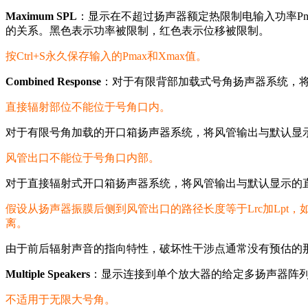
Maximum SPL
：显示在不超过扬声器额定热限制电输入功率Pm
的关系。黑色表示功率被限制，红色表示位移被限制。
按Ctrl+S永久保存输入的Pmax和Xmax值。
Combined Response
：对于有限背部加载式号角扬声器系统，将
直接辐射部位不能位于号角口内。
对于有限号角加载的开口箱扬声器系统，将风管输出与默认显示
风管出口不能位于号角口内部。
对于直接辐射式开口箱扬声器系统，将风管输出与默认显示的直
假设从扬声器振膜后侧到风管出口的路径长度等于Lrc加Lp
离。
由于前后辐射声音的指向特性，破坏性干涉点通常没有预估的
Multiple Speakers
：显示连接到单个放大器的给定多扬声器阵列
不适用于无限大号角。