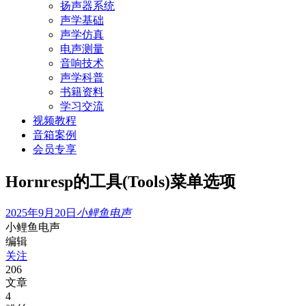
扬声器系统
声学基础
声学仿真
电声测量
音响技术
声学科普
书籍资料
学习交流
视频教程
音箱案例
会员专享
Hornresp的工具(Tools)菜单选项
2025年9月20日
小鲤鱼电声
小鲤鱼电声
编辑
关注
206
文章
4