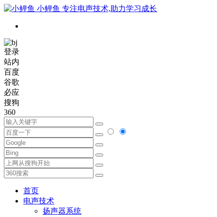
小鲤鱼
专注电声技术,助力学习成长
登录
站内
百度
谷歌
必应
搜狗
360
首页
电声技术
扬声器系统