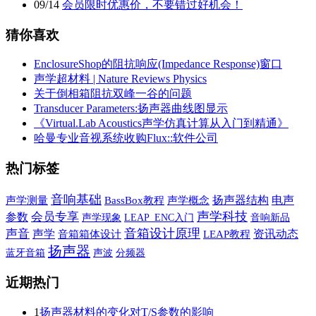
09
/
14
会员限时优惠价，不要错过好机会！
猜你喜欢
EnclosureShop的阻抗响应(Impedance Response)窗口
声学超材料 | Nature Reviews Physics
关于倒相箱阻抗双峰一谷的问题
Transducer Parameters:扬声器曲线图显示
《Virtual.Lab Acoustics声学仿真计算从入门到精通》
哈曼专业音视系统收购Flux::软件公司
热门标签
音响基础
扬声器结构
电声
声学测量
BassBox教程
声学概念
声学科技
会员专享
参数
声学现象
音响新品
LEAP_ENC入门
音箱设计原理
声音
声学
资讯动态
音箱箱体设计
LEAP教程
扬声器
蓝牙音箱
声波
分频器
近期热门
1
扬声器材料的变化对T/S参数的影响