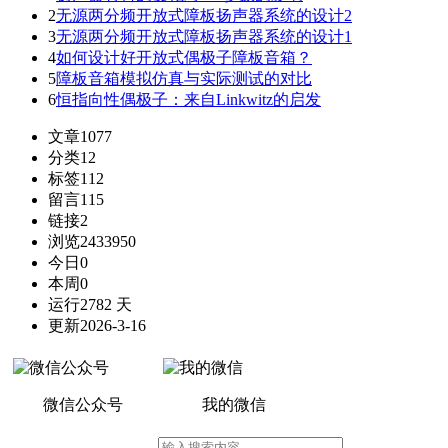
2
无源两分频开放式障板扬声器系统的设计2
3
无源两分频开放式障板扬声器系统的设计1
4
如何设计好开放式偶极子障板音箱？
5
障板音箱模拟仿真与实际测试的对比
6
恒指向性偶极子：来自Linkwitz的启发
文章
1077
分类
12
标签
112
留言
115
链接
2
浏览
2433950
今日
0
本周
0
运行
2782 天
更新
2026-3-16
微信公众号
我的微信