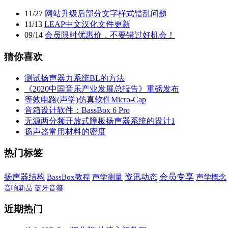
11
/
27
网站升级后部分文字样式错乱问题
11
/
13
LEAP中文汉化文件更新
09
/
14
会员限时优惠价，不要错过好机会！
猜你喜欢
测试扬声器力系统BL的方法
《2020中国音乐产业发展总报告》重磅发布
等效电路(声学)仿真软件Micro-Cap
音箱设计软件：BassBox 6 Pro
无源两分频开放式障板扬声器系统的设计1
扬声器常用材料的密度
热门标签
会员专享
扬声器结构
资讯动态
BassBox教程
声学测量
声学概念
音响新品
蓝牙音箱
近期热门