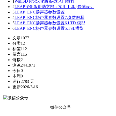
1
WinISD Pro(汉化版)快速入门教程
2
LEAP汉化版帮助文档：实用工具 | 快速设计
3
LEAP_ENC扬声器参数设置
4
LEAP_ENC扬声器参数设置7.参数解释
5
LEAP_ENC扬声器参数设置6.LTD 模型
6
LEAP_ENC扬声器参数设置5.TSL模型
文章
1077
分类
12
标签
112
留言
115
链接
2
浏览
2441971
今日
0
本周
0
运行
2783 天
更新
2026-3-16
微信公众号