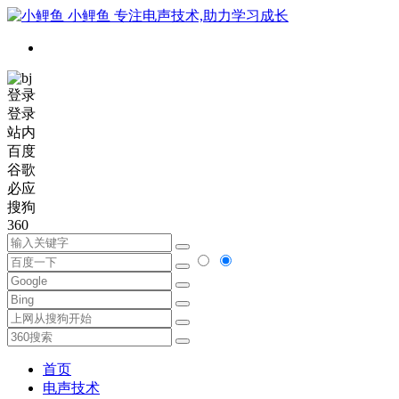
小鲤鱼
专注电声技术,助力学习成长
登录
登录
站内
百度
谷歌
必应
搜狗
360
首页
电声技术