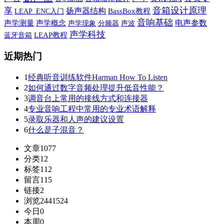
音箱设计原理
享
扬声器结构
BassBox教程
LEAP_ENC入门
音响基础
电声参数
声学测量
声学概念
声学现象
声波
分频器
声学科技
蓝牙音箱
LEAP教程
近期热门
1
经典听音训练软件Harman How To Listen
2
如何通过数字音频处理提升低音性能？
3
调音台上常用的接线方式和连接器
4
专业音响工程中常用的专业术语解释
5
录取乐器和人声的建议设置
6
什么是子混音？
文章
1077
分类
12
标签
112
留言
115
链接
2
浏览
2441524
今日
0
本周
0