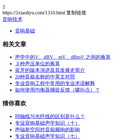
2
https://2xiaoliyu.com/1310.html
复制链接
音响技术
音响基础
相关文章
声学中的V、dBV、mV、dBmV 之间的换算
３种声压单位的换算
蓝牙的版本演进及其发展史简介
20种音箱名称的中英文对照
专业音响工程中常用的专业术语解释
如何使用均衡器捕捉反馈（啸叫点）？
猜你喜欢
同轴线与光纤线的区别是什么？
专业音响基础声学知识（十）
声辐射空间对音箱频响的影响
专业音响基础声学知识（七）