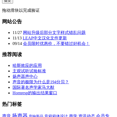
提交
拖动滑块以完成验证
网站公告
11
/
27
网站升级后部分文字样式错乱问题
11
/
13
LEAP中文汉化文件更新
09
/
14
会员限时优惠价，不要错过好机会！
推荐阅读
哈斯效应的应用
主观试听试验标准
扬声器声中心
声音的极限为什么是194分贝？
国际著名声学家马大猷
Hornresp的输出结果窗口
热门标签
扬声器
声音
声学
会员专
资讯动态
音响新品
音箱箱体设计