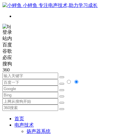
小鲤鱼
专注电声技术,助力学习成长
登录
站内
百度
谷歌
必应
搜狗
360
首页
电声技术
扬声器系统