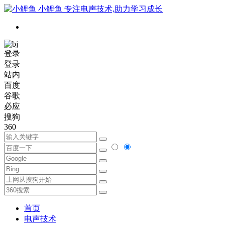
小鲤鱼
专注电声技术,助力学习成长
登录
登录
站内
百度
谷歌
必应
搜狗
360
首页
电声技术