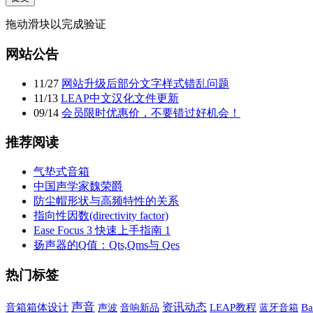
拖动滑块以完成验证
网站公告
11
/
27
网站升级后部分文字样式错乱问题
11
/
13
LEAP中文汉化文件更新
09
/
14
会员限时优惠价，不要错过好机会！
推荐阅读
气垫式音箱
中国声学家魏荣爵
防尘帽形状与高频特性的关系
指向性因数(directivity factor)
Ease Focus 3 快速上手指南 1
扬声器的Q值：Qts,Qms与 Qes
热门标签
声音
资讯动态
音箱箱体设计
声波
音响新品
LEAP教程
蓝牙音箱
B