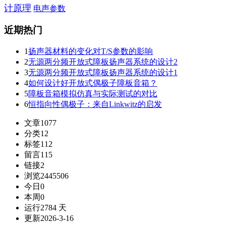
计原理
电声参数
近期热门
1
扬声器材料的变化对T/S参数的影响
2
无源两分频开放式障板扬声器系统的设计2
3
无源两分频开放式障板扬声器系统的设计1
4
如何设计好开放式偶极子障板音箱？
5
障板音箱模拟仿真与实际测试的对比
6
恒指向性偶极子：来自Linkwitz的启发
文章
1077
分类
12
标签
112
留言
115
链接
2
浏览
2445506
今日
0
本周
0
运行
2784 天
更新
2026-3-16