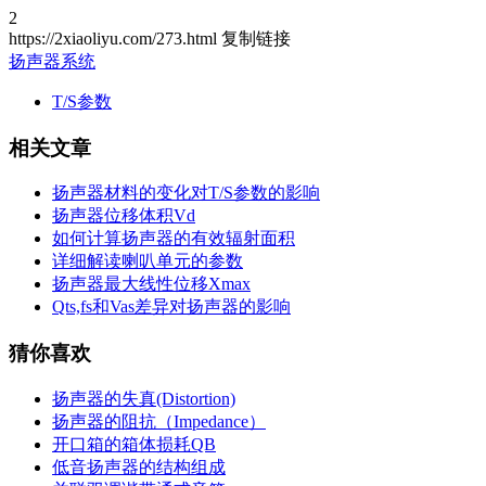
2
https://2xiaoliyu.com/273.html
复制链接
扬声器系统
T/S参数
相关文章
扬声器材料的变化对T/S参数的影响
扬声器位移体积Vd
如何计算扬声器的有效辐射面积
详细解读喇叭单元的参数
扬声器最大线性位移Xmax
Qts,fs和Vas差异对扬声器的影响
猜你喜欢
扬声器的失真(Distortion)
扬声器的阻抗（Impedance）
开口箱的箱体损耗QB
低音扬声器的结构组成