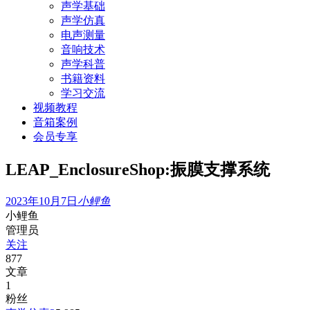
声学基础
声学仿真
电声测量
音响技术
声学科普
书籍资料
学习交流
视频教程
音箱案例
会员专享
LEAP_EnclosureShop:振膜支撑系统
2023年10月7日
小鲤鱼
小鲤鱼
管理员
关注
877
文章
1
粉丝