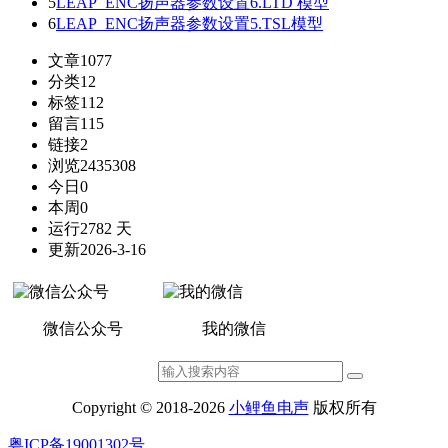
5
LEAP_ENC扬声器参数设置6.LTD 模型
6
LEAP_ENC扬声器参数设置5.TSL模型
文章
1077
分类
12
标签
112
留言
115
链接
2
浏览
2435308
今日
0
本周
0
运行
2782 天
更新
2026-3-16
微信公众号
我的微信
Copyright © 2018-2026
小鲤鱼电声
版权所有
粤ICP备19001302号