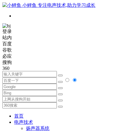
小鲤鱼
专注电声技术,助力学习成长
登录
站内
百度
谷歌
必应
搜狗
360
首页
电声技术
扬声器系统