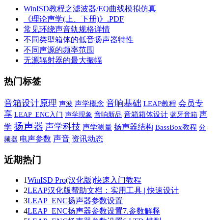
WinISD教程之滤波器/EQ曲线模拟仿真
《理论声学(上、下册)》.PDF
常见环绕声音轨规格详情
不同类型箱体的低音扬声器特性
不同声源的频率范围
无源辐射器的最大振幅
热门标签
音箱设计原理
音响基础
会员专
声波
声学概念
LEAP教程
享
声
声学现象
音响新品
音箱箱体设计
蓝牙音箱
LEAP_ENC入门
扬声器
声学科技
学
扬声器结构
声学测量
BassBox教程
分
声音
电声参数
资讯动态
频器
近期热门
1
WinISD Pro(汉化版)快速入门教程
2
LEAP汉化版帮助文档：实用工具 | 快速设计
3
LEAP_ENC扬声器参数设置
4
LEAP_ENC扬声器参数设置7.参数解释