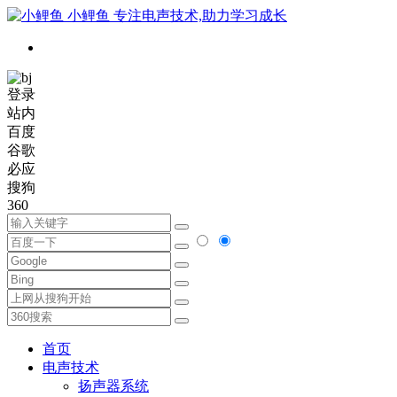
小鲤鱼
专注电声技术,助力学习成长
登录
站内
百度
谷歌
必应
搜狗
360
首页
电声技术
扬声器系统