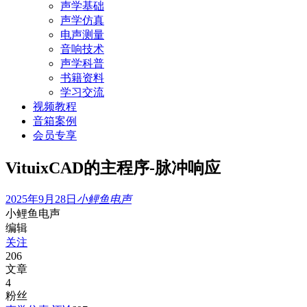
声学基础
声学仿真
电声测量
音响技术
声学科普
书籍资料
学习交流
视频教程
音箱案例
会员专享
VituixCAD的主程序-脉冲响应
2025年9月28日
小鲤鱼电声
小鲤鱼电声
编辑
关注
206
文章
4
粉丝