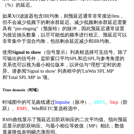
（%）的延迟。
如果XO滤波器包含IIR均衡，则预延迟通常非常接近0ms，
但不会减少低频下的剩余群延迟。减少低频剩余群延迟需要
具有 "pre-ringing"（预振铃）的脉冲，因此预延迟通常设置
为接近抽头数量，以尽可能低的频率进行校正。预延迟可以
非常集中于混合均衡，包括剩余延迟减少和IIR均衡。
使用
Signal to show
（信号显示）列表框选择可见信号。除了
可输出的信号外，监听窗口平均SPL和总SPL与参考角度的
关系也可以视为最小相位版本，以评估与“理想”定时的差
异。请参阅'Signal to show' 列表框中的'LisWin SPL MP'
和'Total SPL MP' in '项。
Time domain（时域）
时域图中的可见曲线通过
Impulse
（脉冲）、
dBFS
、
Step
（阶
跃）、
RMS
、Win和ETC复选框选中。
RMS曲线显示了预延迟后阶跃响应的二次平均值。指向预延
迟显示的阶跃响应。与最小相位等效值（MP）相比，数值
显著降低表明瞬态薄而弱。