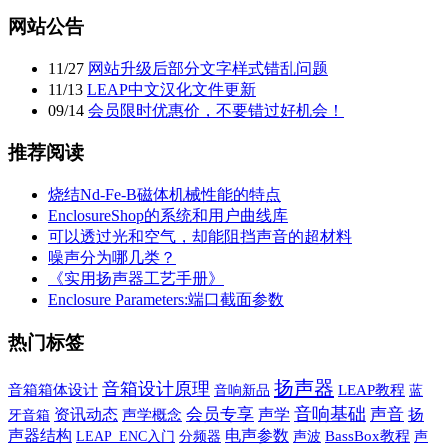
网站公告
11
/
27
网站升级后部分文字样式错乱问题
11
/
13
LEAP中文汉化文件更新
09
/
14
会员限时优惠价，不要错过好机会！
推荐阅读
烧结Nd-Fe-B磁体机械性能的特点
EnclosureShop的系统和用户曲线库
可以透过光和空气，却能阻挡声音的超材料
噪声分为哪几类？
《实用扬声器工艺手册》
Enclosure Parameters:端口截面参数
热门标签
扬声器
音箱设计原理
音箱箱体设计
音响新品
LEAP教程
蓝
音响基础
会员专享
声学
声音
资讯动态
扬
牙音箱
声学概念
声器结构
电声参数
声波
BassBox教程
声
LEAP_ENC入门
分频器