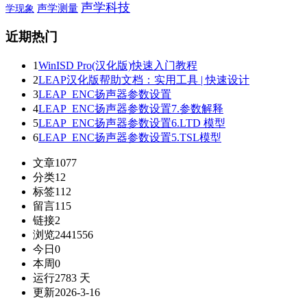
声学科技
学现象
声学测量
近期热门
1
WinISD Pro(汉化版)快速入门教程
2
LEAP汉化版帮助文档：实用工具 | 快速设计
3
LEAP_ENC扬声器参数设置
4
LEAP_ENC扬声器参数设置7.参数解释
5
LEAP_ENC扬声器参数设置6.LTD 模型
6
LEAP_ENC扬声器参数设置5.TSL模型
文章
1077
分类
12
标签
112
留言
115
链接
2
浏览
2441556
今日
0
本周
0
运行
2783 天
更新
2026-3-16