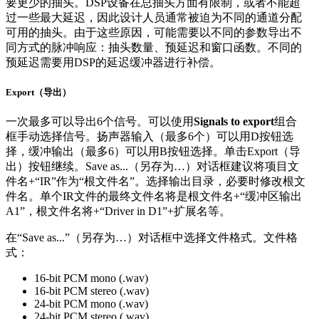
要更少的抽头。DSP设备在总抽头方面有限制，或者不能超
过一些最大延迟，因此设计人员通常被迫为不同的通道分配
可用的抽头。由于这些原因，可能需要以不同的参数导出不
同方式的脉冲响应：抽头数量、预延迟和窗口函数。不同的
预延迟需要用DSP的延迟缓冲器进行补偿。
Export（导出）
一次最多可以导出6个信号。可以使用
Signals to export
组合
框手动选择信号。扬声器输入（最多6个）可以用D按钮选
择，缓冲输出（最多6）可以用B按钮选择。单击Export（导
出）按钮继续。Save as...（另存为…）对话框建议将项目文
件名+“IR”作为“根文件名”。选择输出目录，必要时修改根文
件名。单个IR文件的最终文件名将是根文件名+“缓冲区输出
A1”，根文件名将+“Driver in D1”+扩展名等。
在“Save as...”（另存为…）对话框中选择文件格式。文件格
式：
16-bit PCM mono (.wav)
16-bit PCM stereo (.wav)
24-bit PCM mono (.wav)
24-bit PCM stereo (.wav)