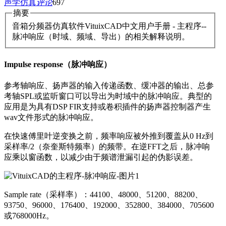
声学仿真
评论
697
摘要
音箱分频器仿真软件VituixCAD中文用户手册 - 主程序--
脉冲响应（时域、频域、导出）的相关解释说明。
Impulse response（脉冲响应）
参考轴响应、扬声器的输入传递函数、缓冲器的输出、总参
考轴SPL或监听窗口可以导出为时域中的脉冲响应。典型的
应用是为具有DSP FIR支持或卷积插件的扬声器控制器产生
wav文件形式的脉冲响应。
在快速傅里叶逆变换之前，频率响应被外推到覆盖从0 Hz到
采样率/2（奈奎斯特频率）的频带。在逆FFT之后，脉冲响
应乘以窗函数，以减少由于频谱泄漏引起的伪影误差。
Sample rate（采样率）：44100、48000、51200、88200、
93750、96000、176400、192000、352800、384000、705600
或768000Hz。