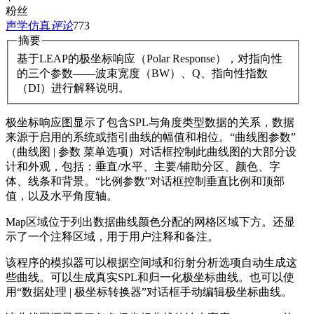
粉丝
声学仿真
评论
773
摘要
基于LEAP的极坐标响应（Polar Response），对指向性
的三个参数——波束宽度（BW）、Q、指向性指数
（DI）进行解释说明。
极坐标响应图显示了包含SPL与角度类型数据的关系，数据
来源于启用的系统或指引曲线的幅值和相位。“曲线图参数”
（曲线图 | 参数 菜单选项）对话框控制此曲线图的大部分设
计和外观，包括：垂直/水平、主要/辅助分区、颜色、字
体、线条和背景。“比例参数”对话框控制垂直比例和顶部
值，以及水平角度轴。
Map区域位于列出数据曲线颜色分配的网格区域下方。还显
示了一个注释区域，用于用户注释和备注。
该程序的模拟器可以根据空间域和衍射分析选项自动生成这
些曲线。可以生成真实SPL和归一化极坐标曲线。也可以使
用“数据处理 | 极坐标转换器”对话框手动编辑极坐标曲线。