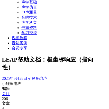
声学基础
声学仿真
电声测量
音响技术
声学科普
书籍资料
学习交流
视频教程
音箱案例
会员专享
LEAP帮助文档：极坐标响应（指向
性）
2025年9月29日
小鲤鱼电声
小鲤鱼电声
编辑
关注
206
文章
4