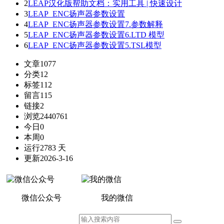
2
LEAP汉化版帮助文档：实用工具 | 快速设计
3
LEAP_ENC扬声器参数设置
4
LEAP_ENC扬声器参数设置7.参数解释
5
LEAP_ENC扬声器参数设置6.LTD 模型
6
LEAP_ENC扬声器参数设置5.TSL模型
文章
1077
分类
12
标签
112
留言
115
链接
2
浏览
2440761
今日
0
本周
0
运行
2783 天
更新
2026-3-16
微信公众号
我的微信