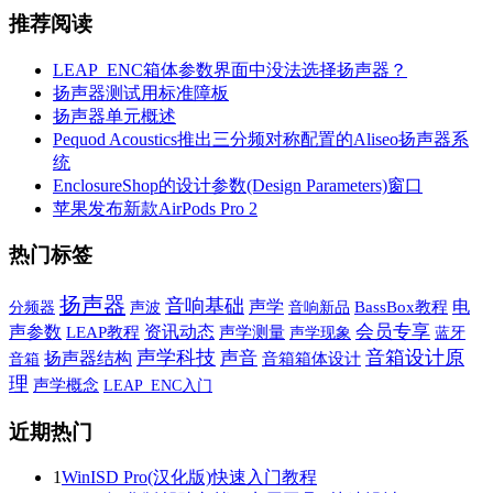
推荐阅读
LEAP_ENC箱体参数界面中没法选择扬声器？
扬声器测试用标准障板
扬声器单元概述
Pequod Acoustics推出三分频对称配置的Aliseo扬声器系
统
EnclosureShop的设计参数(Design Parameters)窗口
苹果发布新款AirPods Pro 2
热门标签
扬声器
音响基础
声学
电
声波
音响新品
BassBox教程
分频器
会员专享
声参数
资讯动态
LEAP教程
声学测量
声学现象
蓝牙
声学科技
音箱设计原
声音
扬声器结构
音箱
音箱箱体设计
理
声学概念
LEAP_ENC入门
近期热门
1
WinISD Pro(汉化版)快速入门教程