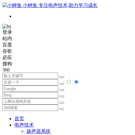
小鲤鱼
专注电声技术,助力学习成长
登录
站内
百度
谷歌
必应
搜狗
360
首页
电声技术
扬声器系统