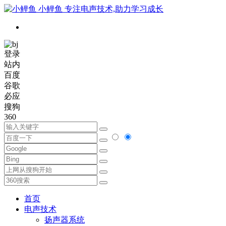
小鲤鱼
专注电声技术,助力学习成长
登录
站内
百度
谷歌
必应
搜狗
360
首页
电声技术
扬声器系统