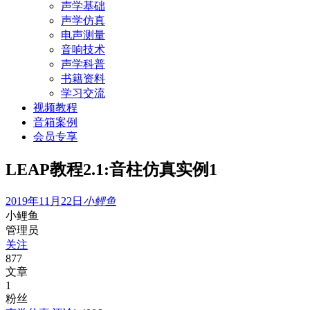
声学基础
声学仿真
电声测量
音响技术
声学科普
书籍资料
学习交流
视频教程
音箱案例
会员专享
LEAP教程2.1:音柱仿真实例1
2019年11月22日
小鲤鱼
小鲤鱼
管理员
关注
877
文章
1
粉丝