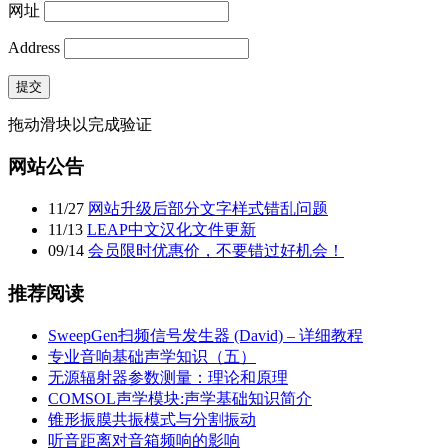
网址
Address
提交
拖动滑块以完成验证
网站公告
11
/
27
网站升级后部分文字样式错乱问题
11
/
13
LEAP中文汉化文件更新
09
/
14
会员限时优惠价，不要错过好机会！
推荐阅读
SweepGen扫频信号发生器 (David) – 详细教程
专业音响基础声学知识（五）
无源辐射器参数测量：理论和原理
COMSOL声学模块:声学基础知识简介
锥形振膜共振模式与分割振动
听音距离对音箱频响的影响