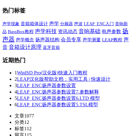
热门标签
声学
声学现象
音箱箱体设计
声波
音响新
分频器
LEAP_ENC入门
扬
声学科技
音响基础
资讯动态
电声参数
品
BassBox教程
声器
会员专享
声
扬声器结构
声学概念
声学测量
LEAP教程
音箱设计原理
音
蓝牙音箱
近期热门
1
WinISD Pro(汉化版)快速入门教程
2
LEAP汉化版帮助文档：实用工具 | 快速设计
3
LEAP_ENC扬声器参数设置
4
LEAP_ENC扬声器参数设置7.参数解释
5
LEAP_ENC扬声器参数设置6.LTD 模型
6
LEAP_ENC扬声器参数设置5.TSL模型
文章
1077
分类
12
标签
112
留言
115