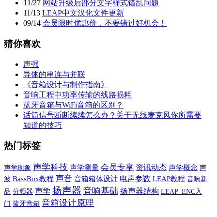
11
/
27
网站升级后部分文字样式错乱问题
11
/
13
LEAP中文汉化文件更新
09
/
14
会员限时优惠价，不要错过好机会！
猜你喜欢
声强
导体的串连与并联
《音箱设计与制作指南》
音响工程中功率传输的线路损耗
蓝牙音箱与WiFi音箱的区别？
话筒信号断断续续怎么办？关于无线麦克风你所需要
知道的技巧
热门标签
声学科技
会员专享
资讯动态
声学现象
声学测量
声学概念
声
声音
电声参数
波
BassBox教程
音箱箱体设计
LEAP教程
音响新
扬声器
音响基础
声学
扬声器结构
品
分频器
LEAP_ENC入
音箱设计原理
蓝牙音箱
门