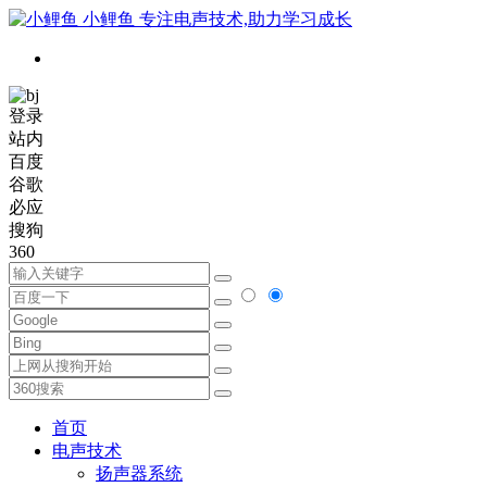
小鲤鱼
专注电声技术,助力学习成长
登录
站内
百度
谷歌
必应
搜狗
360
首页
电声技术
扬声器系统