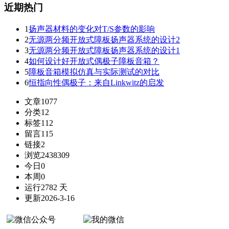
近期热门
1
扬声器材料的变化对T/S参数的影响
2
无源两分频开放式障板扬声器系统的设计2
3
无源两分频开放式障板扬声器系统的设计1
4
如何设计好开放式偶极子障板音箱？
5
障板音箱模拟仿真与实际测试的对比
6
恒指向性偶极子：来自Linkwitz的启发
文章
1077
分类
12
标签
112
留言
115
链接
2
浏览
2438309
今日
0
本周
0
运行
2782 天
更新
2026-3-16