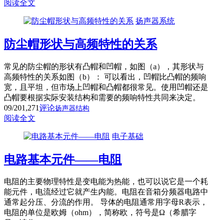
阅读全文
扬声器系统
防尘帽形状与高频特性的关系
常见的防尘帽的形状有凸帽和凹帽，如图（a），其形状与
高频特性的关系如图（b）： 可以看出，凹帽比凸帽的频响
宽，且平坦，但市场上凹帽和凸帽都很常见。使用凹帽还是
凸帽要根据实际安装结构和需要的频响特性共同来决定。
09/20
1,271
评论
扬声器结构
阅读全文
电子基础
电路基本元件——电阻
电阻的主要物理特性是变电能为热能，也可以说它是一个耗
能元件，电流经过它就产生内能。电阻在音箱分频器电路中
通常起分压、分流的作用。 导体的电阻通常用字母R表示，
电阻的单位是欧姆（ohm），简称欧，符号是Ω（希腊字