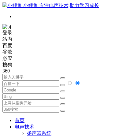
小鲤鱼
专注电声技术,助力学习成长
登录
站内
百度
谷歌
必应
搜狗
360
首页
电声技术
扬声器系统