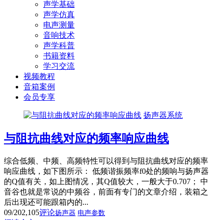
声学基础
声学仿真
电声测量
音响技术
声学科普
书籍资料
学习交流
视频教程
音箱案例
会员专享
扬声器系统
与阻抗曲线对应的频率响应曲线
综合低频、中频、高频特性可以得到与阻抗曲线对应的频率
响应曲线，如下图所示： 低频谐振频率f0处的频响与扬声器
的Q值有关，如上图情况，其Q值较大，一般大于0.707； 中
音谷也就是常说的中频谷，前面有专门的文章介绍，装箱之
后出现还可能跟箱内的...
09/20
2,105
评论
扬声器
电声参数