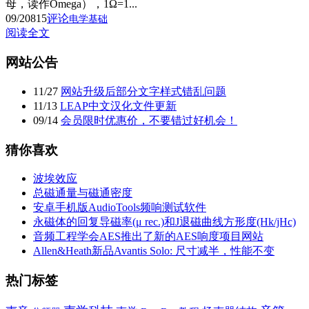
母，读作Omega），1Ω=1...
09/20
815
评论
电学基础
阅读全文
网站公告
11
/
27
网站升级后部分文字样式错乱问题
11
/
13
LEAP中文汉化文件更新
09
/
14
会员限时优惠价，不要错过好机会！
猜你喜欢
波埃效应
总磁通量与磁通密度
安卓手机版AudioTools频响测试软件
永磁体的回复导磁率(μ rec.)和J退磁曲线方形度(Hk/jHc)
音频工程学会AES推出了新的AES响度项目网站
Allen&Heath新品Avantis Solo: 尺寸减半，性能不变
热门标签