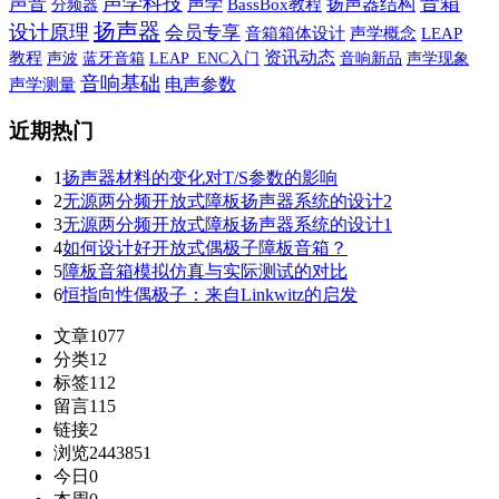
声学科技
音箱
声音
声学
扬声器结构
BassBox教程
分频器
扬声器
设计原理
会员专享
音箱箱体设计
声学概念
LEAP
资讯动态
教程
声波
蓝牙音箱
音响新品
声学现象
LEAP_ENC入门
音响基础
电声参数
声学测量
近期热门
1
扬声器材料的变化对T/S参数的影响
2
无源两分频开放式障板扬声器系统的设计2
3
无源两分频开放式障板扬声器系统的设计1
4
如何设计好开放式偶极子障板音箱？
5
障板音箱模拟仿真与实际测试的对比
6
恒指向性偶极子：来自Linkwitz的启发
文章
1077
分类
12
标签
112
留言
115
链接
2
浏览
2443851
今日
0