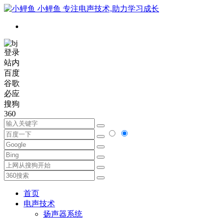
小鲤鱼
专注电声技术,助力学习成长
登录
站内
百度
谷歌
必应
搜狗
360
首页
电声技术
扬声器系统