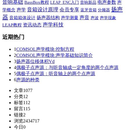
音响基础
电声参数
BassBox教程
音响新品
声
LEAP_ENC入门
扬声
音箱设计原理
声学
会员专享
学概念
蓝牙音箱
分频器
器
声音
扬声器结构
音箱箱体设计
声学测量
声波
声学现象
声学科技
资讯动态
LEAP教程
近期热门
1
COMSOL声学模块:控制方程
2
COMSOL声学模块:声学基础知识简介
3
扬声器位移体积Vd
4
偶极子点声源：与听音轴成一定角度的两个点声源
5
偶极子点声源：听音轴上的两个点声源
6
声源的种类
文章
1077
分类
12
标签
112
留言
115
链接
2
浏览
2434717
今日
0