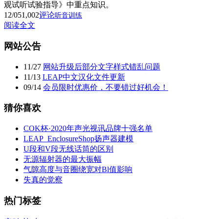
观试听试验指导》中重点知识。
12/05
1,002
评论
听音训练
阅读全文
网站公告
11
/
27
网站升级后部分文字样式错乱问题
11
/
13
LEAP中文汉化文件更新
09
/
14
会员限时优惠价，不要错过好机会！
猜你喜欢
COK杯·2020年声光视讯品牌十强名单
LEAP_EnclosureShop扬声器建模
U段和V段无线话筒的区别
无源辐射器的最大振幅
气隙高度与音圈绕宽对Bl值影响
失真的觉察
热门标签