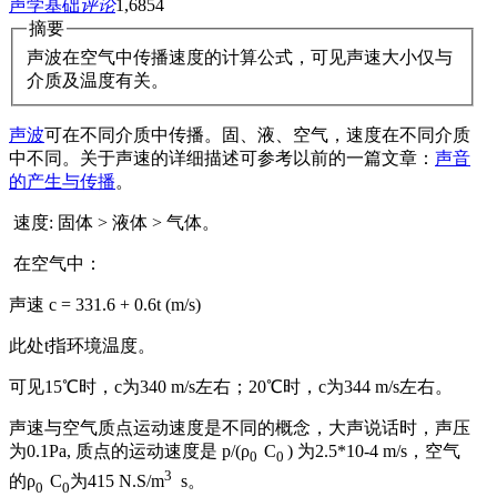
声学基础
评论
1,685
4
摘要
声波在空气中传播速度的计算公式，可见声速大小仅与
介质及温度有关。
声波
可在不同介质中传播。固、液、空气，速度在不同介质
中不同。关于声速的详细描述可参考以前的一篇文章：
声音
的产生与传播
。
速度: 固体 > 液体 > 气体。
在空气中：
声速 c = 331.6 + 0.6t (m/s)
此处t指环境温度。
可见15℃时，c为340 m/s左右；20℃时，c为344 m/s左右。
声速与空气质点运动速度是不同的概念，大声说话时，声压
为0.1Pa, 质点的运动速度是 p/(ρ
C
) 为2.5*10-4 m/s，空气
0
0
3
的ρ
C
为415 N.S/m
s。
0
0