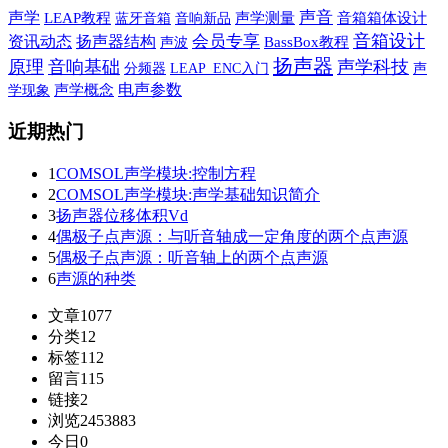
声学
声音
LEAP教程
蓝牙音箱
音响新品
声学测量
音箱箱体设计
音箱设计
会员专享
资讯动态
扬声器结构
声波
BassBox教程
扬声器
原理
音响基础
声学科技
声
分频器
LEAP_ENC入门
电声参数
学现象
声学概念
近期热门
1
COMSOL声学模块:控制方程
2
COMSOL声学模块:声学基础知识简介
3
扬声器位移体积Vd
4
偶极子点声源：与听音轴成一定角度的两个点声源
5
偶极子点声源：听音轴上的两个点声源
6
声源的种类
文章
1077
分类
12
标签
112
留言
115
链接
2
浏览
2453883
今日
0