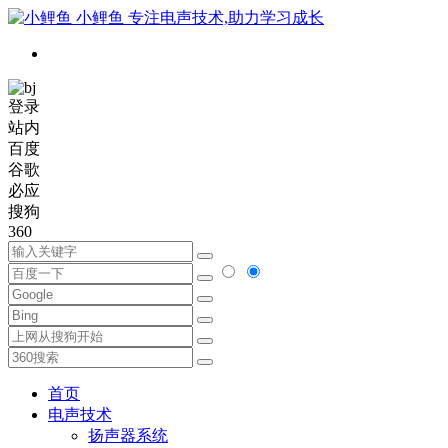
小鲤鱼
专注电声技术,助力学习成长
登录
站内
百度
谷歌
必应
搜狗
360
首页
电声技术
扬声器系统