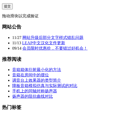
提交
拖动滑块以完成验证
网站公告
11
/
27
网站升级后部分文字样式错乱问题
11
/
13
LEAP中文汉化文件更新
09
/
14
会员限时优惠价，不要错过好机会！
推荐阅读
音箱箱体衍射最小化的方法
音箱在房间中的摆位
调音台上效果器的类型简介
障板音箱模拟仿真与实际测试的对比
手机上的同轴对称扬声器
扬声器的阻抗曲线对比
热门标签