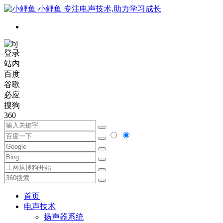
小鲤鱼
专注电声技术,助力学习成长
登录
站内
百度
谷歌
必应
搜狗
360
首页
电声技术
扬声器系统