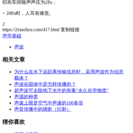
织布车间噪声声压为2Pa；
> 20Pa时，人耳有痛觉。
2
https://2xiaoliyu.com/417.html
复制链接
声学基础
声波
相关文章
为什么在水下远距离传输信息时，采用声波作为信息
载体？
声波在固体中是怎样传播的？
超声波可去除地下水中的有毒“永久化学物质”
声源的种类
声速上限是空气中声速的100多倍
声音传播中的绕射（衍射）
猜你喜欢