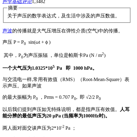
声学基础
评论
1,348
2
摘要
关于声压的数学表达式，及生活中涉及的声压数值。
声波
的传播就是大气压增压在弹性介质(空气)中的传播。
声压 P = P
sin(ωt + ϕ )
0
2
其中，P
为声压振辐 ，单位是帕斯卡Pa (N / m
)
0
5
一个大气压为1.0325*10
Pa 即 1000 hPa。
与交流电一样,常用有效值（RMS）（Root-Mean-Square）表
示声压。如果声波
的最大振幅为 P
，Prms = 0.707 P
, 即 √2/2 P
0
0
0
以后我们提到声压如无特殊说明，都是指声压有效值。
人耳
能分辨的最低声压为20 μPa (当频率为1000Hz时)。
-2
两人面对面交谈声压为2*10
Pa ；