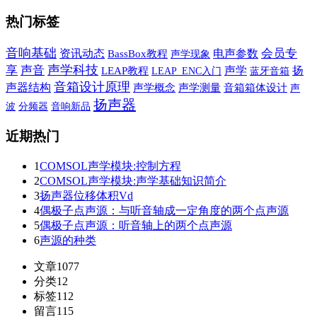
热门标签
音响基础
会员专
资讯动态
电声参数
BassBox教程
声学现象
声学科技
享
声音
声学
扬
LEAP教程
蓝牙音箱
LEAP_ENC入门
音箱设计原理
声器结构
声学概念
声学测量
音箱箱体设计
声
扬声器
波
音响新品
分频器
近期热门
1
COMSOL声学模块:控制方程
2
COMSOL声学模块:声学基础知识简介
3
扬声器位移体积Vd
4
偶极子点声源：与听音轴成一定角度的两个点声源
5
偶极子点声源：听音轴上的两个点声源
6
声源的种类
文章
1077
分类
12
标签
112
留言
115