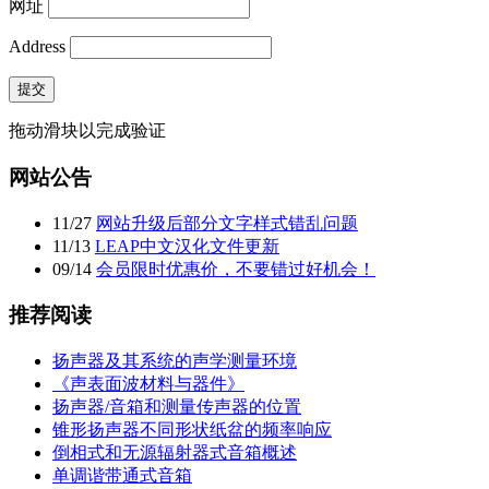
网址
Address
提交
拖动滑块以完成验证
网站公告
11
/
27
网站升级后部分文字样式错乱问题
11
/
13
LEAP中文汉化文件更新
09
/
14
会员限时优惠价，不要错过好机会！
推荐阅读
扬声器及其系统的声学测量环境
《声表面波材料与器件》
扬声器/音箱和测量传声器的位置
锥形扬声器不同形状纸盆的频率响应
倒相式和无源辐射器式音箱概述
单调谐带通式音箱