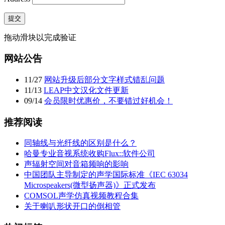
提交
拖动滑块以完成验证
网站公告
11
/
27
网站升级后部分文字样式错乱问题
11
/
13
LEAP中文汉化文件更新
09
/
14
会员限时优惠价，不要错过好机会！
推荐阅读
同轴线与光纤线的区别是什么？
哈曼专业音视系统收购Flux::软件公司
声辐射空间对音箱频响的影响
中国团队主导制定的声学国际标准《IEC 63034
Microspeakers(微型扬声器)》正式发布
COMSOL声学仿真视频教程合集
关于喇叭形状开口的倒相管