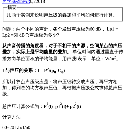
声学基础
评论
6,226
18
摘要
用两个实例来说明声压级的叠加和平均如何进行计算。
问题：两个不同的声源，各个发出声压级为60 dB， Lp1 =
Lp2 =60 dB总声压级为多少?
从声音传播的角度看，对于不相干的声源，空间某点的声压
叠加，实际上是平均能量的叠加。
单位时间内通过垂直于传
2
播方向单位面积的平均能量，用声强I表示，单位：W/m
。
2
I 与声压的关系：I = P
/(ρ
C
)
0
0
所以计算点声压级应是：将声压级转换成声压，再平方相
加，得到总的均方根声压值，再根据声压级公式求得总声压
级。
2
2
2
总声压计算公式为：
P
(t)=p1
(t)+ p2
(t)
计算方法：
60=20 lg p1/p0