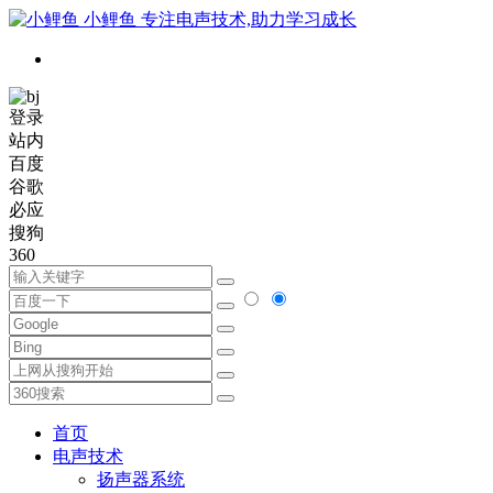
小鲤鱼
专注电声技术,助力学习成长
登录
站内
百度
谷歌
必应
搜狗
360
首页
电声技术
扬声器系统