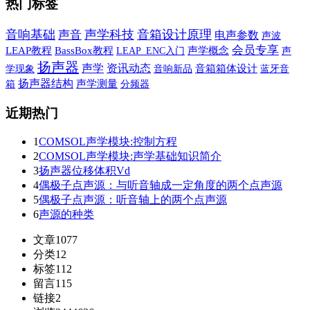
热门标签
音响基础
声学科技
音箱设计原理
声音
电声参数
声波
会员专享
LEAP教程
BassBox教程
声学概念
声
LEAP_ENC入门
扬声器
声学
资讯动态
学现象
音响新品
音箱箱体设计
蓝牙音
扬声器结构
箱
声学测量
分频器
近期热门
1
COMSOL声学模块:控制方程
2
COMSOL声学模块:声学基础知识简介
3
扬声器位移体积Vd
4
偶极子点声源：与听音轴成一定角度的两个点声源
5
偶极子点声源：听音轴上的两个点声源
6
声源的种类
文章
1077
分类
12
标签
112
留言
115
链接
2