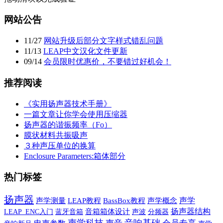
网站公告
11
/
27
网站升级后部分文字样式错乱问题
11
/
13
LEAP中文汉化文件更新
09
/
14
会员限时优惠价，不要错过好机会！
推荐阅读
《实用扬声器技术手册》
一篇文章让你学会使用压缩器
扬声器的谐振频率（Fo）
膜状材料共振吸声
３种声压单位的换算
Enclosure Parameters:箱体部分
热门标签
扬声器
声学
声学测量
LEAP教程
BassBox教程
声学概念
扬声器结构
蓝牙音箱
音箱箱体设计
声波
LEAP_ENC入门
分频器