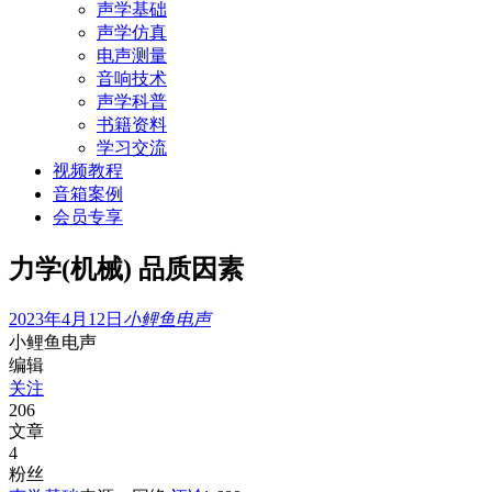
声学基础
声学仿真
电声测量
音响技术
声学科普
书籍资料
学习交流
视频教程
音箱案例
会员专享
力学(机械) 品质因素
2023年4月12日
小鲤鱼电声
小鲤鱼电声
编辑
关注
206
文章
4
粉丝