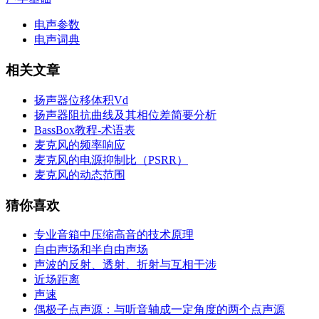
电声参数
电声词典
相关文章
扬声器位移体积Vd
扬声器阻抗曲线及其相位差简要分析
BassBox教程-术语表
麦克风的频率响应
麦克风的电源抑制比（PSRR）
麦克风的动态范围
猜你喜欢
专业音箱中压缩高音的技术原理
自由声场和半自由声场
声波的反射、透射、折射与互相干涉
近场距离
声速
偶极子点声源：与听音轴成一定角度的两个点声源