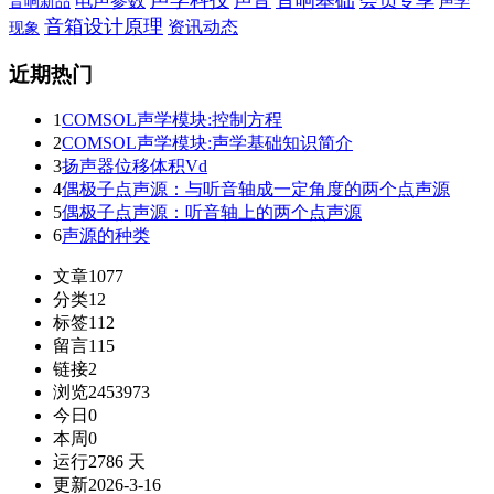
声学科技
音响基础
声音
会员专享
电声参数
音响新品
声学
音箱设计原理
资讯动态
现象
近期热门
1
COMSOL声学模块:控制方程
2
COMSOL声学模块:声学基础知识简介
3
扬声器位移体积Vd
4
偶极子点声源：与听音轴成一定角度的两个点声源
5
偶极子点声源：听音轴上的两个点声源
6
声源的种类
文章
1077
分类
12
标签
112
留言
115
链接
2
浏览
2453973
今日
0
本周
0
运行
2786 天
更新
2026-3-16