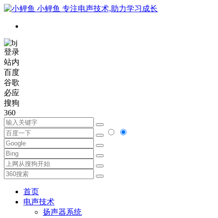
小鲤鱼
专注电声技术,助力学习成长
登录
站内
百度
谷歌
必应
搜狗
360
首页
电声技术
扬声器系统