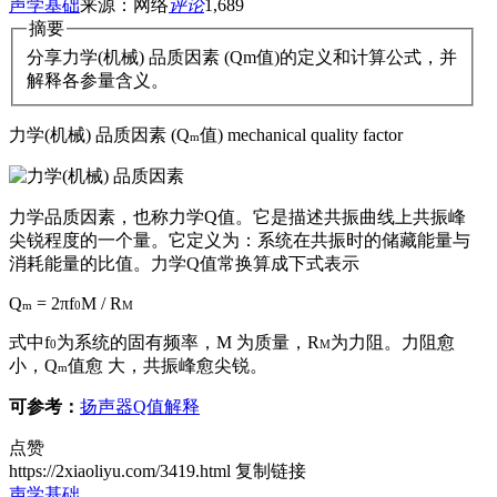
声学基础
来源：网络
评论
1,689
摘要
分享力学(机械) 品质因素 (Qm值)的定义和计算公式，并
解释各参量含义。
力学(机械) 品质因素 (Q
值) mechanical quality factor
m
力学品质因素，也称力学Q值。它是描述共振曲线上共振峰
尖锐程度的一个量。它定义为：系统在共振时的储藏能量与
消耗能量的比值。力学Q值常换算成下式表示
Q
= 2πf
M / R
m
0
M
式中f
为系统的固有频率，M 为质量，R
为力阻。力阻愈
0
M
小，Q
值愈 大，共振峰愈尖锐。
m
可参考：
扬声器Q值解释
点赞
https://2xiaoliyu.com/3419.html
复制链接
声学基础