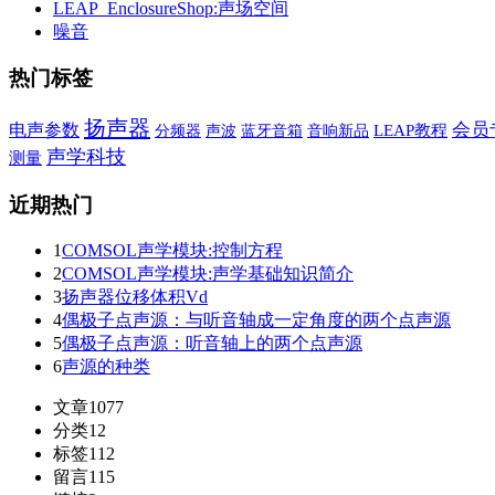
LEAP_EnclosureShop:声场空间
噪音
热门标签
扬声器
会员
电声参数
声波
蓝牙音箱
音响新品
LEAP教程
分频器
声学科技
测量
近期热门
1
COMSOL声学模块:控制方程
2
COMSOL声学模块:声学基础知识简介
3
扬声器位移体积Vd
4
偶极子点声源：与听音轴成一定角度的两个点声源
5
偶极子点声源：听音轴上的两个点声源
6
声源的种类
文章
1077
分类
12
标签
112
留言
115