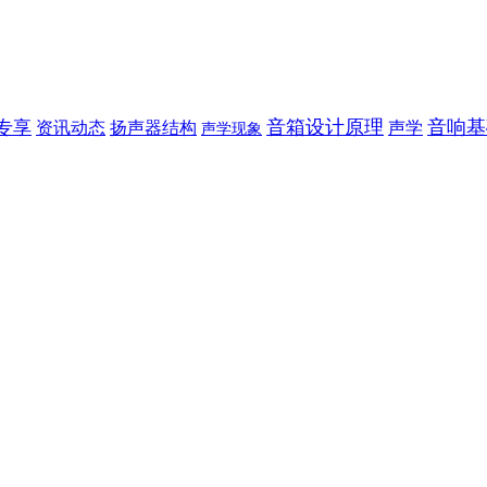
音箱设计原理
音响基
专享
声学
资讯动态
扬声器结构
声学现象