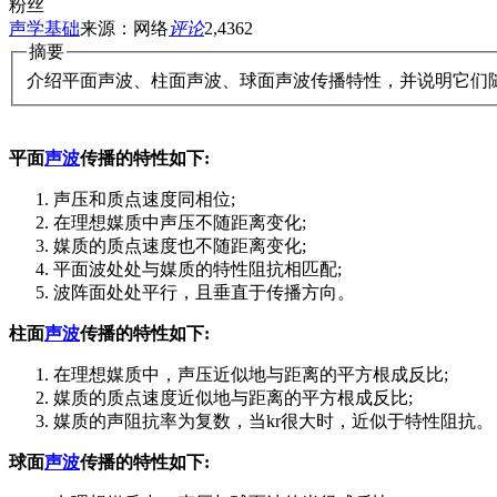
粉丝
声学基础
来源：网络
评论
2,436
2
摘要
介绍平面声波、柱面声波、球面声波传播特性，并说明它们
平面
声波
传播的特性如下:
声压和质点速度同相位;
在理想媒质中声压不随距离变化;
媒质的质点速度也不随距离变化;
平面波处处与媒质的特性阻抗相匹配;
波阵面处处平行，且垂直于传播方向。
柱面
声波
传播的特性如下:
在理想媒质中，声压近似地与距离的平方根成反比;
媒质的质点速度近似地与距离的平方根成反比;
媒质的声阻抗率为复数，当kr很大时，近似于特性阻抗。
球面
声波
传播的特性如下: