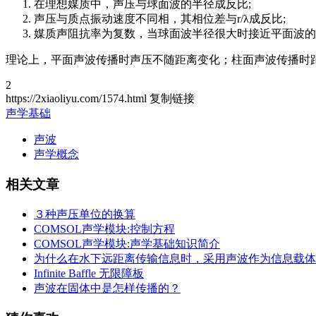
在理想媒质中，声压与球面波的半径成反比;
声压与质点振动速度不同相，其相位差与r/λ成反比;
媒质声阻抗率为复数，当球面波半径很大时接近平面波的
理论上，平面声波传播时声压不随距离变化；柱面声波传播时距
2
https://2xiaoliyu.com/1574.html
复制链接
声学基础
声波
声学概念
相关文章
３种声压单位的换算
COMSOL声学模块:控制方程
COMSOL声学模块:声学基础知识简介
为什么在水下远距离传输信息时，采用声波作为信息载体
Infinite Baffle 无限障板
声波在固体中是怎样传播的？