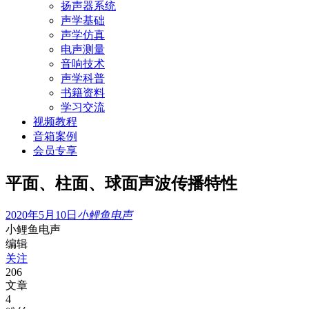
扬声器系统
声学基础
声学仿真
电声测量
音响技术
声学科普
书籍资料
学习交流
视频教程
音箱案例
会员专享
平面、柱面、球面声波传播特性
2020年5月10日
小鲤鱼电声
小鲤鱼电声
编辑
关注
206
文章
4