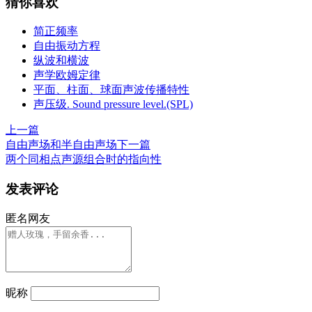
猜你喜欢
简正频率
自由振动方程
纵波和横波
声学欧姆定律
平面、柱面、球面声波传播特性
声压级. Sound pressure level.(SPL)
上一篇
自由声场和半自由声场
下一篇
两个同相点声源组合时的指向性
发表评论
匿名网友
昵称