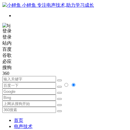
小鲤鱼
专注电声技术,助力学习成长
登录
登录
站内
百度
谷歌
必应
搜狗
360
首页
电声技术