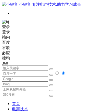
小鲤鱼
专注电声技术,助力学习成长
登录
登录
站内
百度
谷歌
必应
搜狗
360
首页
电声技术