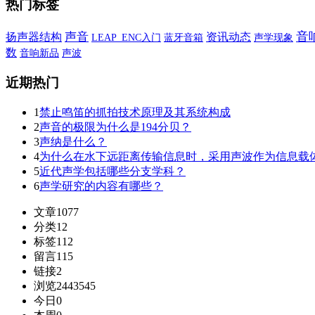
热门标签
音
声音
扬声器结构
资讯动态
蓝牙音箱
声学现象
LEAP_ENC入门
数
音响新品
声波
近期热门
1
禁止鸣笛的抓拍技术原理及其系统构成
2
声音的极限为什么是194分贝？
3
声纳是什么？
4
为什么在水下远距离传输信息时，采用声波作为信息载
5
近代声学包括哪些分支学科？
6
声学研究的内容有哪些？
文章
1077
分类
12
标签
112
留言
115
链接
2
浏览
2443545
今日
0