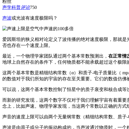
粉丝
声学科普
评论
750
声波
或光波有速度极限吗？
爱因斯坦的狭义相对论定义了波传播的绝对速度极限，那就是光
否也存在一个速度上限。
最近，一个物理学家团队通过两个基本常数预测出，
在正常情
地球上自然存在的条件下，任何物质都不能承载超过这个极限
这两个基本常数是精细结构常数（α）和质子-电子质量比（ 
的数值对于我们所知的宇宙的存在至关重要。它们的数值仿佛被
可以说，这两个基本常数控制了恒星中的质子衰变和核合成等
而新的研究发现，这两个数字不仅对于我们理解宇宙有着重要
念上，比如声速。物理学家发现，当这两个常数以正确的方式
声音的速度上限可以由两个无量纲常数（精细结构常数、质子-
声波是由原子或分子的振动构成的，当声波通过物质时，一个