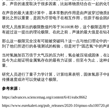
多。声音的速度取决于很多因素，比如将物质结合在一起的化
在声音的最大速度计算中，基本常数的作用是由声波穿过物质
量比之所以重要，是因为尽管电子在相互作用，但原子核会因
研究人员推算出的极限数值约等于36100米/秒，这个极限
有超过这一提出的理论极限。在此之前，声速的最大值是在钻
那么这一极限完全没有可能被突破吗？这一点与他们理论中的
到了他们所进行的各项测试的检验，但是对于“固态氢”中的声
当对氢施加百万倍于大气压的压力时，氢会被压缩成固体，在
迄今为止能证明金属氢存在的最有力证据，但至今为止，这种
量。
研究人员进行了量子力学计算，计算结果表明，固体氢原子中的
传播速度或许可以突破这个极限。
参考来源：
https://advances.sciencemag.org/content/6/41/eabc8662
https://www.eurekalert.org/pub_releases/2020-10/qmuo-sfu100720.p