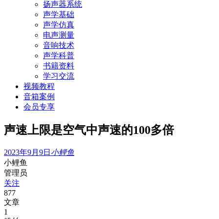
扬声器系统
声学基础
声学仿真
电声测量
音响技术
声学科普
书籍资料
学习交流
视频教程
音箱案例
会员专享
声速上限是空气中声速的100多倍
2023年9月9日
小鲤鱼
小鲤鱼
管理员
关注
877
文章
1