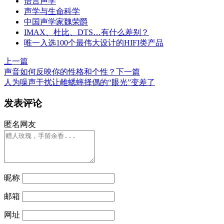
语言声学
声学与生命科学
中国声学家魏荣爵
IMAX、杜比、DTS…有什么差别？
唯一入选100个最伟大设计的HIFI类产品
上一篇
声音如何反映你的性格和个性？
下一篇
人为噪声干扰让雌蟋蟀择偶的“眼光”变差了
发表评论
匿名网友
昵称
邮箱
网址