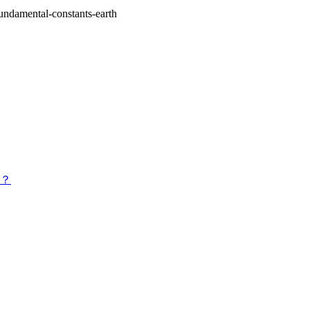
undamental-constants-earth
？