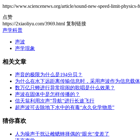
https://www.sciencenews.org/article/sound-new-speed-limit-physics-f
点赞
https://2xiaoliyu.com/3969.html
复制链接
声学科普
声波
声学现象
相关文章
声音的极限为什么是194分贝？
为什么在水下远距离传输信息时，采用声波作为信息载体
数万亿只蝉进行异常喧闹的歌唱是什么效果？
声波在固体中是怎样传播的？
信天翁利用次声”导航”进行长途飞行
超声波可去除地下水中的有毒“永久化学物质”
猜你喜欢
人为噪声干扰让雌蟋蟀择偶的“眼光”变差了