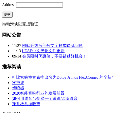
Address
提交
拖动滑块以完成验证
网站公告
11
/
27
网站升级后部分文字样式错乱问题
11
/
13
LEAP中文汉化文件更新
09
/
14
会员限时优惠价，不要错过好机会！
推荐阅读
杜比实验室宣布推出名为Dolby Atmos FlexConnect的
次声波
蜂鸣器
2020智能音响行业的发展前景
如何用调音台创建一个返送/监听混音
穿孔板共振吸声