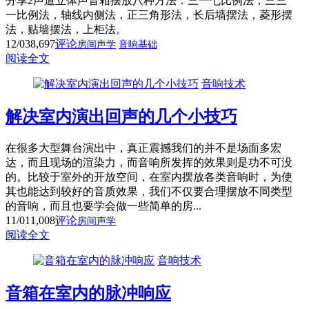
分享2声道立体声音箱摆放八种方法：三一七比例法，三三
一比例法，轴线内侧法，正三角形法，长后墙摆法，菱形摆
法，贴墙摆法，上柜法。
12/03
8,697
评论
房间声学
音响基础
阅读全文
音响技术
解决室内演出回声的几个小技巧
在很多大型舞台演出中，真正震撼我们的并不是场面多宏
达，而且现场的渲染力，而音响所发挥的效果则是功不可没
的。比较于室外的开放空间，在室内摆放各类音响时，为使
其也能达到较好的音质效果，我们不仅要合理摆放不同类型
的音响，而且也要学会做一些简单的房...
11/01
1,008
评论
房间声学
阅读全文
音响技术
音箱在室内的脉冲响应