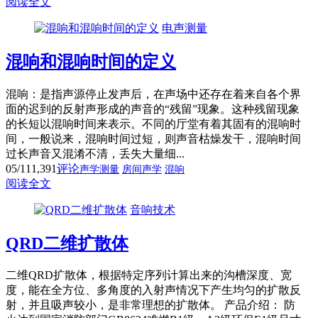
阅读全文
电声测量
混响和混响时间的定义
混响：是指声源停止发声后，在声场中还存在着来自各个界
面的迟到的反射声形成的声音的“残留”现象。这种残留现象
的长短以混响时间来表示。不同的厅堂有着其固有的混响时
间，一般说来，混响时间过短，则声音枯燥发干，混响时间
过长声音又混淆不清，丢失大量细...
05/11
1,391
评论
声学测量
房间声学
混响
阅读全文
音响技术
QRD二维扩散体
二维QRD扩散体，根据特定序列计算出来的沟槽深度、宽
度，能在全方位、多角度的入射声情况下产生均匀的扩散反
射，并且吸声较小，是非常理想的扩散体。 产品介绍： 防