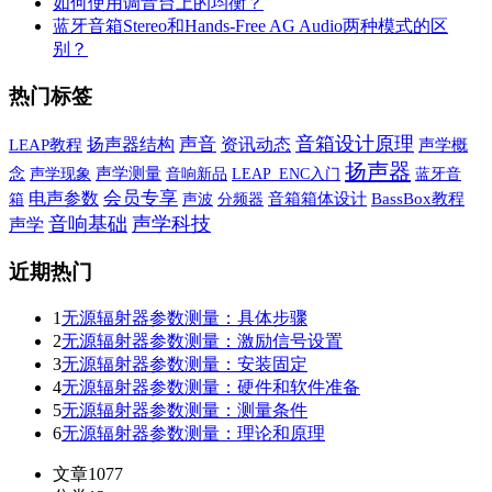
如何使用调音台上的均衡？
蓝牙音箱Stereo和Hands-Free AG Audio两种模式的区
别？
热门标签
音箱设计原理
声音
扬声器结构
资讯动态
LEAP教程
声学概
扬声器
念
声学现象
声学测量
音响新品
蓝牙音
LEAP_ENC入门
会员专享
电声参数
箱
声波
音箱箱体设计
BassBox教程
分频器
音响基础
声学科技
声学
近期热门
1
无源辐射器参数测量：具体步骤
2
无源辐射器参数测量：激励信号设置
3
无源辐射器参数测量：安装固定
4
无源辐射器参数测量：硬件和软件准备
5
无源辐射器参数测量：测量条件
6
无源辐射器参数测量：理论和原理
文章
1077