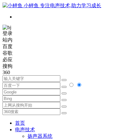
小鲤鱼
专注电声技术,助力学习成长
登录
站内
百度
谷歌
必应
搜狗
360
首页
电声技术
扬声器系统