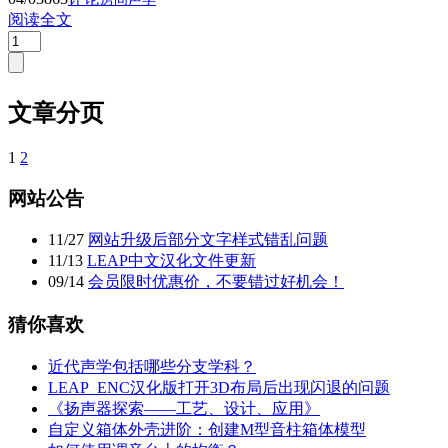
阅读全文
文章分页
1
2
网站公告
11
/
27
网站升级后部分文字样式错乱问题
11
/
13
LEAP中文汉化文件更新
09
/
14
会员限时优惠价，不要错过好机会！
猜你喜欢
近代声学包括哪些分支学科？
LEAP_ENC汉化版打开3D布局后出现闪退的问题
《扬声器探索——工艺、设计、应用》
自定义箱体外壳进阶：创建M型音柱箱体模型