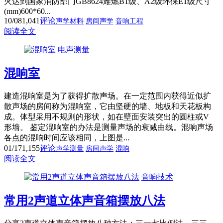
火达到国家消防部门GB8624难燃B1级、A2级环保E1级尺寸
(mm)600*60...
10/08
1,041
评论
声学材料
房间声学
音响工程
阅读全文
电声测量
混响室
建造混响室是为了获得扩散声场。在一定范围内获得近似扩
散声场的房间称为混响室，它由坚硬的墙、地板和天花板构
成。体型采用不规则的形状，如在壁面安装突出的圆柱或V
形墙。 鉴定混响室的办法是测量声场的衰减曲线。混响声场
各点的混响时间应该相同，上图是...
01/17
1,155
评论
声学测量
房间声学
混响
阅读全文
音响技术
常用2声道立体声音箱摆放八法