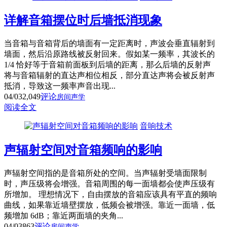
详解音箱摆位时后墙抵消现象
当音箱与音箱背后的墙面有一定距离时，声波会垂直辐射到
墙面，然后沿原路线被反射回来。假如某一频率，其波长的
1/4 恰好等于音箱前面板到后墙的距离，那么后墙的反射声
将与音箱辐射的直达声相位相反，部分直达声将会被反射声
抵消，导致这一频率声音出现...
04/03
2,049
评论
房间声学
阅读全文
音响技术
声辐射空间对音箱频响的影响
声辐射空间指的是音箱所处的空间。当声辐射受墙面限制
时，声压级将会增强。音箱周围的每一面墙都会使声压级有
所增加。 理想情况下，自由摆放的音箱应该具有平直的频响
曲线，如果靠近墙壁摆放，低频会被增强。靠近一面墙，低
频增加 6dB；靠近两面墙的夹角...
04/03
863
评论
房间声学