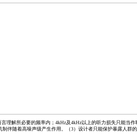
言理解所必要的频率内；4kHz及4kHz以上的听力损失只能当
制伴随着高噪声级产生作用。（3）设计者只能保护暴露人群的8