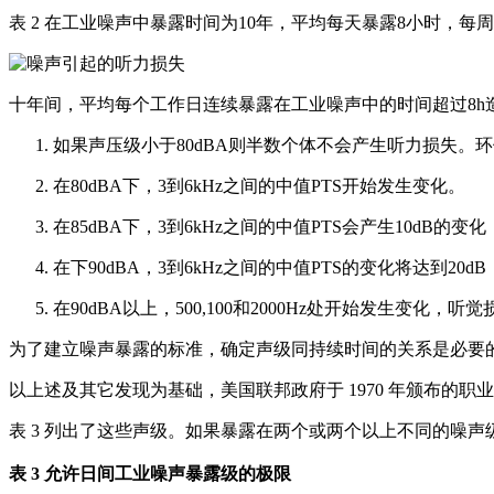
表 2 在工业噪声中暴露时间为10年，平均每天暴露8小时，每
十年间，平均每个工作日连续暴露在工业噪声中的时间超过8h
如果声压级小于80dBA则半数个体不会产生听力损失。环保
在80dBA下，3到6kHz之间的中值PTS开始发生变化。
在85dBA下，3到6kHz之间的中值PTS会产生10dB的变
在下90dBA，3到6kHz之间的中值PTS的变化将达到20
在90dBA以上，500,100和2000Hz处开始发生变化，
为了建立噪声暴露的标准，确定声级同持续时间的关系是必要的
以上述及其它发现为基础，美国联邦政府于 1970 年颁布的职业安全与卫生条
表 3 列出了这些声级。如果暴露在两个或两个以上不同的噪声级
表 3 允许日间工业噪声暴露级的极限