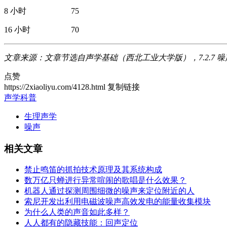
8 小时 75
16 小时 70
文章来源：文章节选自声学基础（西北工业大学版），7.2.7 
点赞
https://2xiaoliyu.com/4128.html
复制链接
声学科普
生理声学
噪声
相关文章
禁止鸣笛的抓拍技术原理及其系统构成
数万亿只蝉进行异常喧闹的歌唱是什么效果？
机器人通过探测周围细微的噪声来定位附近的人
索尼开发出利用电磁波噪声高效发电的能量收集模块
为什么人类的声音如此多样？
人人都有的隐藏技能：回声定位