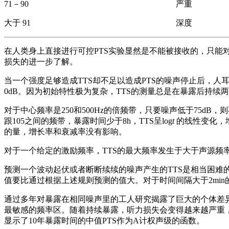
71－90 严重
大于 91 深度
在人类身上直接进行可控PTS实验显然是不能被接收的，只能
损失的进一步了解。
当一个强度足够造成TTS却不足以造成PTS的噪声停止后，人
0dB。因为初始特性极为复杂，TTS的测量总是在暴露后持续
对于中心频率是250和500Hz的倍频带，只要噪声低于75dB
跟105之间的频带，暴露时间少于8h，TTS呈log
t
的线性变化，
的量，增长率和衰减率没有影响。
对于一个给定的激励频率，TTS的最大频率发生于大于声源频率1/
预测一个波动起伏或者断断续续的噪声产生的TTS是相当困难的
值要比通过根据上述规则预测的值大。对于时间间隔大于2min
通过多年对暴露在相同噪声里的工人研究揭露了巨大的个体差异
最敏感的频率区。随着持续暴露，听力损失会变得越来越严重，逐
显示了10年暴露时间的中值PTS作为A计权声级的函数。