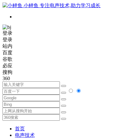
小鲤鱼
专注电声技术,助力学习成长
登录
登录
站内
百度
谷歌
必应
搜狗
360
首页
电声技术