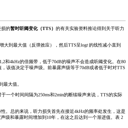
受损的
暂时听阈变化（TTS）
的有关实验资料推论得到关于听力
大到最大值（反弹效应），然后TTS呈log
t
的线性减小直到
2和4kHz的倍频带，低于70dB的噪声不会造成听阈变化。在80
，该值决定于噪声级。前暴露声级等于70dB或者低于时对TTS
达到最大值。
时间间隔为250ms和2min的断续噪声来说，TTS的实际
性。总的来说，听力损失首先在接近4kHz的频率处发生，这是
声级和暴露时间增加到10年，在这之后达到一个渐进值。表 2