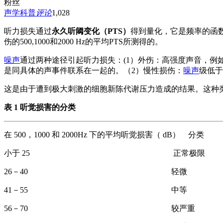
粉丝
声学科普
评论
1,028
听力损失通过
永久听阈变化（PTS）
得到量化，它是频率的函
伤的500,1000和2000 Hz的平均PTS所测得的。
噪声
通过两种途径引起听力损失：(1）外伤：高强度声音，
是同具体的声事件联系在一起的。（2）慢性损伤：
噪声
级低于
这是由于遭到极大刺激的细胞新陈代谢压力造成的结果。这种
表 1 听觉损害的分类
在 500，1000 和 2000Hz 下的平均听觉损害（ dB） 分类
小于 25 正常极限
26－40 轻微
41－55 中等
56－70 较严重