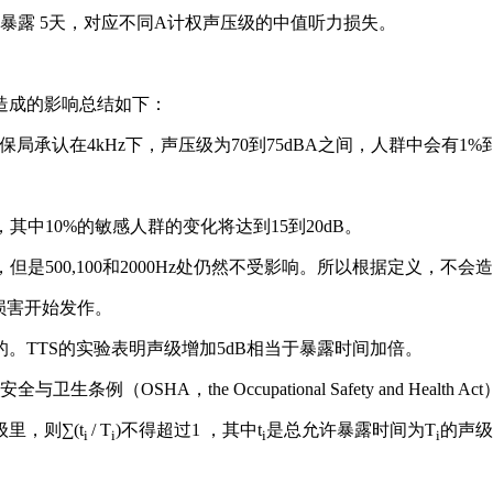
周暴露 5天，对应不同A计权声压级的中值听力损失。
造成的影响总结如下：
局承认在4kHz下，声压级为70到75dBA之间，人群中会有1%
化，其中10%的敏感人群的变化将达到15到20dB。
dB，但是500,100和2000Hz处仍然不受影响。所以根据定义，不
听觉损害开始发作。
。TTS的实验表明声级增加5dB相当于暴露时间加倍。
例（OSHA，the Occupational Safety and He
里，则∑(t
/ T
)不得超过1 ，其中t
是总允许暴露时间为T
的声级
i
i
i
i