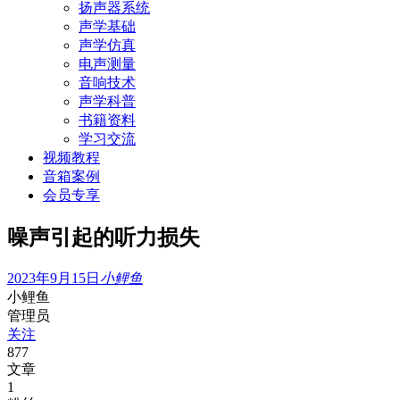
扬声器系统
声学基础
声学仿真
电声测量
音响技术
声学科普
书籍资料
学习交流
视频教程
音箱案例
会员专享
噪声引起的听力损失
2023年9月15日
小鲤鱼
小鲤鱼
管理员
关注
877
文章
1