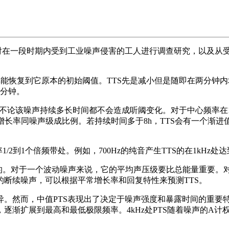
对在一段时期内受到工业噪声侵害的工人进行调查研究，以及从
耳能恢复到它原本的初始阈值。TTS先是减小但是随即在两分钟内增
两分钟。
，则不论该噪声持续多长时间都不会造成听阈变化。对于中心频率在1,
增长率同噪声级成比例。若持续时间多于8h，TTS会有一个渐进值
2到1个倍频带处。例如，700Hz的纯音产生TTS的在1kHz处
。对于一个波动噪声来说，它的平均声压级要比总能量重要。对于一个
的断续噪声，可以根据平常增长率和回复特性来预测TTS。
。然而，中值PTS表现出了决定于噪声强度和暴露时间的重要特
渐扩展到最高和最低极限频率。4kHz处PTS随着噪声的A计权