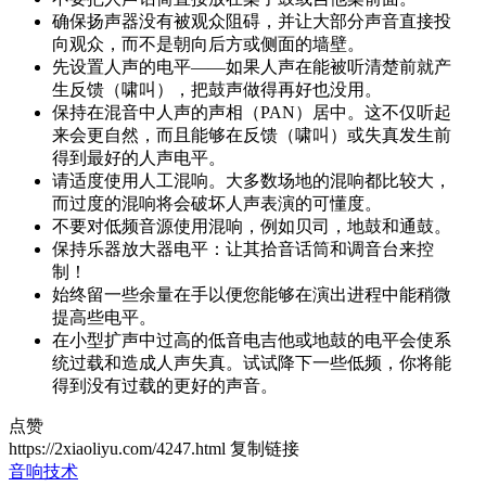
确保扬声器没有被观众阻碍，并让大部分声音直接投
向观众，而不是朝向后方或侧面的墙壁。
先设置人声的电平——如果人声在能被听清楚前就产
生反馈（啸叫），把鼓声做得再好也没用。
保持在混音中人声的声相（PAN）居中。这不仅听起
来会更自然，而且能够在反馈（啸叫）或失真发生前
得到最好的人声电平。
请适度使用人工混响。大多数场地的混响都比较大，
而过度的混响将会破坏人声表演的可懂度。
不要对低频音源使用混响，例如贝司，地鼓和通鼓。
保持乐器放大器电平：让其拾音话筒和调音台来控
制！
始终留一些余量在手以便您能够在演出进程中能稍微
提高些电平。
在小型扩声中过高的低音电吉他或地鼓的电平会使系
统过载和造成人声失真。试试降下一些低频，你将能
得到没有过载的更好的声音。
点赞
https://2xiaoliyu.com/4247.html
复制链接
音响技术