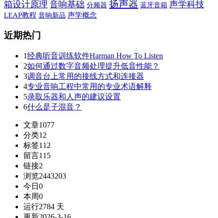
扬声器
箱设计原理
音响基础
声学科技
蓝牙音箱
分频器
LEAP教程
音响新品
声学概念
近期热门
1
经典听音训练软件Harman How To Listen
2
如何通过数字音频处理提升低音性能？
3
调音台上常用的接线方式和连接器
4
专业音响工程中常用的专业术语解释
5
录取乐器和人声的建议设置
6
什么是子混音？
文章
1077
分类
12
标签
112
留言
115
链接
2
浏览
2443203
今日
0
本周
0
运行
2784 天
更新
2026-3-16