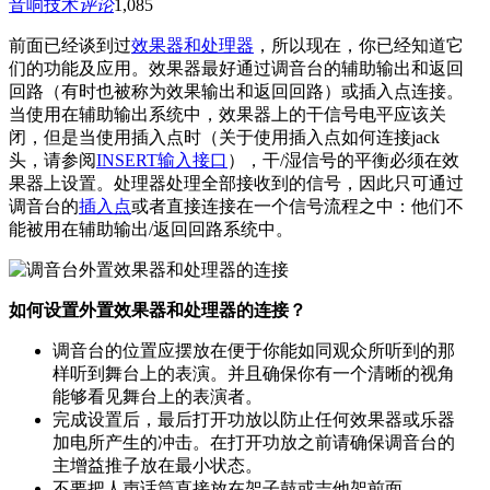
音响技术
评论
1,085
前面已经谈到过
效果器和处理器
，所以现在，你已经知道它
们的功能及应用。效果器最好通过调音台的辅助输出和返回
回路（有时也被称为效果输出和返回回路）或插入点连接。
当使用在辅助输出系统中，效果器上的干信号电平应该关
闭，但是当使用插入点时（关于使用插入点如何连接jack
头，请参阅
INSERT输入接口
），干/湿信号的平衡必须在效
果器上设置。处理器处理全部接收到的信号，因此只可通过
调音台的
插入点
或者直接连接在一个信号流程之中：他们不
能被用在辅助输出/返回回路系统中。
如何设置外置效果器和处理器的连接？
调音台的位置应摆放在便于你能如同观众所听到的那
样听到舞台上的表演。并且确保你有一个清晰的视角
能够看见舞台上的表演者。
完成设置后，最后打开功放以防止任何效果器或乐器
加电所产生的冲击。在打开功放之前请确保调音台的
主增益推子放在最小状态。
不要把人声话筒直接放在架子鼓或吉他架前面。