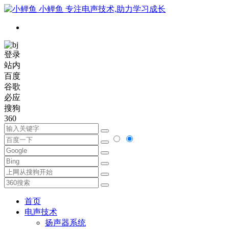
小鲤鱼
专注电声技术,助力学习成长
登录
站内
百度
谷歌
必应
搜狗
360
首页
电声技术
扬声器系统