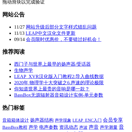
拖动滑块以完成验证
网站公告
11
/
27
网站升级后部分文字样式错乱问题
11
/
13
LEAP中文汉化文件更新
09
/
14
会员限时优惠价，不要错过好机会！
推荐阅读
西门子与世界上最早的扬声器/受话器
生物声学
LEAP_XVR汉化版入门教程2:导入曲线数据
2020年 物理学十大突破之6.声速的理论极限
你知道世界上最贵的音响是哪一款？
BassBox无源辐射器音箱设计实例-单元参数
热门标签
会员专享
扬声器结构
音箱箱体设计
声学现象
LEAP_ENC入门
音
声学
声音
电声参数
资讯动态
BassBox教程
声波
声学测量