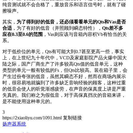
纯音测试就不会合格了，重放音乐和语言信号时，就有了碰
擦噪声。
其实，
为了得到好的低音，还必须看看单元的Qts和Vas是否
合适
，为了有好的低音（并照顾到瞬态特性），
Qts差不多
应在0.3至0.6的范围
，Vas则应该与音箱内容积Vb有恰当的关
系。
对于低价位的单元，Qts有可能大到0.7甚至更高一些，事实
上，在上世纪九十年代中，VCD及家庭影院产品火爆中国大
陆之际，国产厂商生产了许多较高Qts值的低音单元，这种
类型的单元一般有较低的Fs，但Qts比较高。装在箱子里，会
产生过份夸张的低音，虽然其瞬态不好，然而在商场内展示
时，很容易地就骗到了许多缺乏音响经验的顾客，这种过重
的低音会使人的听觉渐感疲劳，在声音的保真度上讲是严重
失真的。我们称之为假低音，对于高保真挡次的音箱来讲，
是不能使用这种单元的。
3
https://2xiaoliyu.com/1091.html
复制链接
扬声器系统