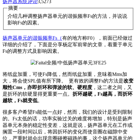
扬声器系统
评论
3,527
3
摘要
介绍几种调整扬声器单元的谐振频率Fs的方法，并说说
影响Fs的因素。
扬声器单元的谐振频率Fs（
有的地方称F0），前面已经做过
详细的介绍了，下面是分享杨定军前辈的文章，着重于单元
Fs的调整方式及影响因素。
将纸盆加重，可使Fs降低，然而纸盆加重，意味着Mms加
大，将会使SPL值有所下降。 更有效的调整Fs的方法是
改变
顺性Cms，亦即折环和弹波的软、硬程度
，这二者之间，又
是折环的软硬显得更重要一点。
折环越硬，Fs越高，而折环
越软，Fs就变低
。
很多客户希望Fs能低一点好，然而，我们的设计是受到限制
的。Fs太低的话，功率实验过关的难度将增加，特别是扬声
器单元本身的稳定性变差，这就是说，扬声器单元在工作或
搁置一段时间以后，将因折环的变化而使音圈在磁隙中变
位，严重时就会出现音圈碰擦磁路的事，这个扬声器单元的