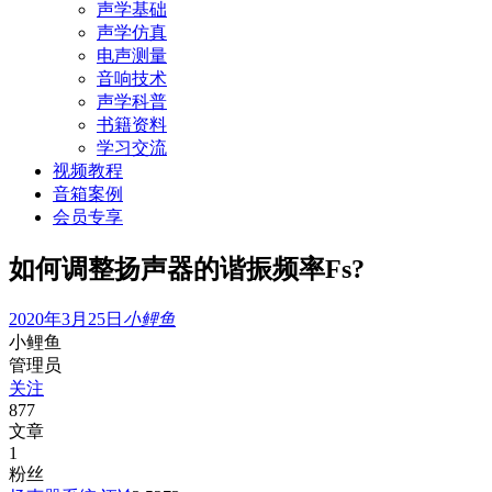
声学基础
声学仿真
电声测量
音响技术
声学科普
书籍资料
学习交流
视频教程
音箱案例
会员专享
如何调整扬声器的谐振频率Fs?
2020年3月25日
小鲤鱼
小鲤鱼
管理员
关注
877
文章
1
粉丝