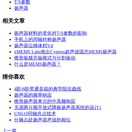
T/S参数
扬声器
相关文章
扬声器材料的变化对T/S参数的影响
手机上的同轴对称扬声器
扬声器位移体积Vd
xMEMS Labs推出Cypress超声波固态MEMS扬声器
锥形振膜共振模式与分割振动
什么是MEMS扬声器？
猜你喜欢
4阶/6阶带通音箱的典型阻抗曲线
扬声器的频率响应
锥形扬声器单元的中高频响应
无源两分频开放式障板扬声器系统的设计1
UNI-Q同轴共点技术
分频点处扬声器声波的相位
上一篇