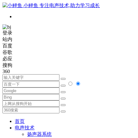
小鲤鱼
专注电声技术,助力学习成长
登录
站内
百度
谷歌
必应
搜狗
360
首页
电声技术
扬声器系统