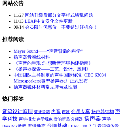
网站公告
11
/
27
网站升级后部分文字样式错乱问题
11
/
13
LEAP中文汉化文件更新
09
/
14
会员限时优惠价，不要错过好机会！
推荐阅读
Meyer Sound——“声音背后的科学”
扬声器音圈线材料
《声音的重现 :理想听音环境构建指南》
《扬声器探索——工艺、设计、应用》
中国团队主导制定的声学国际标准《IEC 63034
Microspeakers(微型扬声器)》正式发布
扬声器磁体材料常见牌号及性能
热门标签
音箱设计原理
声
声音
会员专享
扬声器结构
蓝牙音箱
声波
扬声器
学科技
声学
声学概念
声学现象
音响新品
分频器
音响基础
资讯动态
BassBox教程
音箱箱体设
LEAP_ENC入门