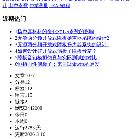
电声参数
计
声学测量
LEAP教程
近期热门
1
扬声器材料的变化对T/S参数的影响
2
无源两分频开放式障板扬声器系统的设计2
3
无源两分频开放式障板扬声器系统的设计1
4
如何设计好开放式偶极子障板音箱？
5
障板音箱模拟仿真与实际测试的对比
6
恒指向性偶极子：来自Linkwitz的启发
文章
1077
分类
12
标签
112
留言
115
链接
2
浏览
2442008
今日
0
本周
0
运行
2783 天
更新
2026-3-16