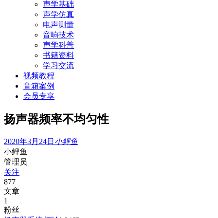
声学基础
声学仿真
电声测量
音响技术
声学科普
书籍资料
学习交流
视频教程
音箱案例
会员专享
扬声器频率不均匀性
2020年3月24日
小鲤鱼
小鲤鱼
管理员
关注
877
文章
1
粉丝