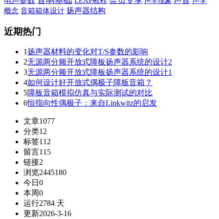
音响基础
会员专享
声音
电声参数
LEAP教程
声学现象
声学
扬声器结构
概念
音箱箱体设计
近期热门
1
扬声器材料的变化对T/S参数的影响
2
无源两分频开放式障板扬声器系统的设计2
3
无源两分频开放式障板扬声器系统的设计1
4
如何设计好开放式偶极子障板音箱？
5
障板音箱模拟仿真与实际测试的对比
6
恒指向性偶极子：来自Linkwitz的启发
文章
1077
分类
12
标签
112
留言
115
链接
2
浏览
2445180
今日
0
本周
0
运行
2784 天
更新
2026-3-16