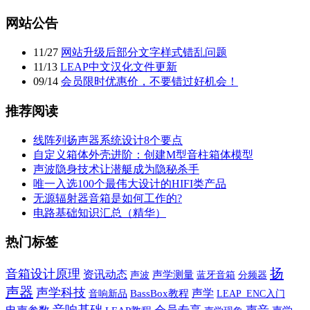
网站公告
11
/
27
网站升级后部分文字样式错乱问题
11
/
13
LEAP中文汉化文件更新
09
/
14
会员限时优惠价，不要错过好机会！
推荐阅读
线阵列扬声器系统设计8个要点
自定义箱体外壳进阶：创建M型音柱箱体模型
声波隐身技术让潜艇成为隐秘杀手
唯一入选100个最伟大设计的HIFI类产品
无源辐射器音箱是如何工作的?
电路基础知识汇总（精华）
热门标签
扬
音箱设计原理
资讯动态
声波
声学测量
蓝牙音箱
分频器
声器
声学科技
声学
音响新品
BassBox教程
LEAP_ENC入门