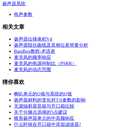
扬声器系统
电声参数
相关文章
扬声器位移体积Vd
扬声器阻抗曲线及其相位差简要分析
BassBox教程-术语表
麦克风的频率响应
麦克风的电源抑制比（PSRR）
麦克风的动态范围
猜你喜欢
喇叭单元的Q值与系统的Q值
扬声器材料的变化对T/S参数的影响
无源辐射器音箱与开口箱比较
关于分频点选择的5点建议
锥形扬声器单元的中高频响应
什么时候在开口箱中添加滤波器?