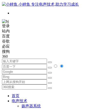
小鲤鱼
专注电声技术,助力学习成长
登录
站内
百度
谷歌
必应
搜狗
360
首页
电声技术
扬声器系统