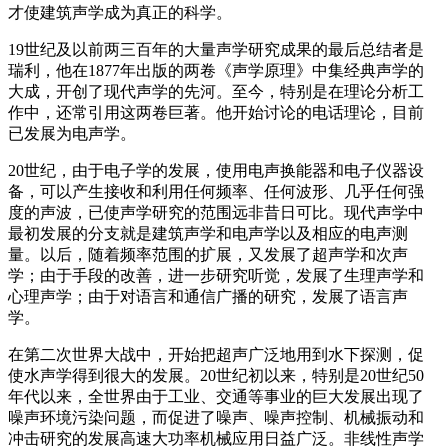
才使建筑声学成为真正的科学。
19世纪及以前两三百年的大量声学研究成果的最后总结者是
瑞利，他在1877年出版的两卷《声学原理》中集经典声学的
大成，开创了现代声学的先河。至今，特别是在理论分析工
作中，还常引用这两卷巨著。他开始讨论的电话理论，目前
已发展为电声学。
20世纪，由于电子学的发展，使用电声换能器和电子仪器设
备，可以产生接收和利用任何频率、任何波形、几乎任何强
度的声波，已使声学研究的范围远非昔日可比。现代声学中
最初发展的分支就是建筑声学和电声学以及相应的电声测
量。以后，随着频率范围的扩展，又发展了超声学和次声
学；由于手段的改善，进一步研究听觉，发展了生理声学和
心理声学；由于对语言和通信广播的研究，发展了语言声
学。
在第二次世界大战中，开始把超声广泛地用到水下探测，促
使水声学得到很大的发展。20世纪初以来，特别是20世纪50
年代以来，全世界由于工业、交通等事业的巨大发展出现了
噪声环境污染问题，而促进了噪声、噪声控制、机械振动和
冲击研究的发展高速大功率机械应用日益广泛。非线性声学