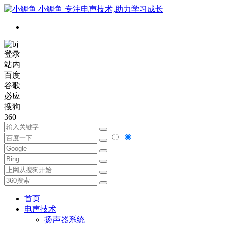
小鲤鱼
专注电声技术,助力学习成长
登录
站内
百度
谷歌
必应
搜狗
360
首页
电声技术
扬声器系统