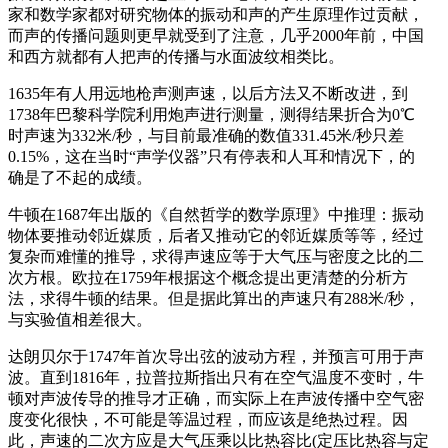
家和数学家都对研究物体的振动和声的产生原理作过贡献，
而声的传播问题则更早就受到了注意，几乎2000年前，中国
和西方就都有人把声的传播与水面波纹相类比。
1635年有人用远地枪声测声速，以后方法又不断改进，到
1738年巴黎科学院利用炮声进行测量，测得结果折合为0℃
时声速为332米/秒，与目前最准确的数值331.45米/秒只差
0.15%，这在当时“声学仪器”只有停表和人耳和情况下，的
确是了不起的成绩。
牛顿在1687年出版的《自然哲学的数学原理》中推理：振动
物体要推动邻近媒质，后者又推动它的邻近媒质等等，经过
复杂而难懂的推导，求得声速应等于大气压与密度之比的二
次方根。欧拉在1759年根据这个概念提出更清楚的分析方
法，求得牛顿的结果。但是据此算出的声速只有288米/秒，
与实验值相差很大。
达朗贝尔于1747年首次导出弦的波动方程，并预言可用于声
波。直到1816年，拉普拉斯指出只有在空气温度不变时，牛
顿对声波传导的推导才正确，而实际上在声波传播中空气密
度变化很快，不可能是等温过程，而应该是绝热过程。因
此，声速的二次方应是大气压乘以比热容比(定压比热容与定