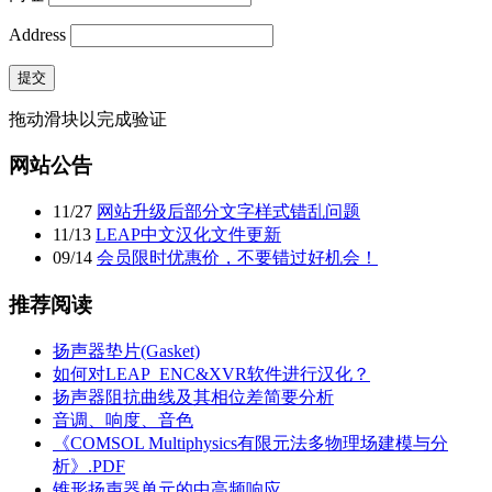
Address
提交
拖动滑块以完成验证
网站公告
11
/
27
网站升级后部分文字样式错乱问题
11
/
13
LEAP中文汉化文件更新
09
/
14
会员限时优惠价，不要错过好机会！
推荐阅读
扬声器垫片(Gasket)
如何对LEAP_ENC&XVR软件进行汉化？
扬声器阻抗曲线及其相位差简要分析
音调、响度、音色
《COMSOL Multiphysics有限元法多物理场建模与分
析》.PDF
锥形扬声器单元的中高频响应