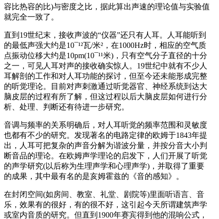
容比热容的比)与密度之比，据此算出声速的理论值与实验值
就完全一致了。
直到19世纪末，接收声波的“仪器”还只有人耳。人耳能听到
的最低声强大约是10¯¹²瓦/米²，在1000Hz时，相应的空气质
点振动位移大约是10pm(10¯¹¹米)，只有空气分子直径的十分
之一，可见人耳对声的接收确实惊人。19世纪中就有不少人
耳解剖的工作和对人耳功能的探讨，但至今还未能形成完整
的听觉理论。目前对声刺激通过听觉器官、神经系统到达大
脑皮层的过程有所了解，但这过程以后大脑皮层如何进行分
析、处理、判断还有待进一步研究。
音调与频率的关系明确后，对人耳听觉的频率范围和灵敏度
也都有不少的研究。发现著名的电路定律的欧姆于1843年提
出，人耳可把复杂的声音分解为谐波分量，并按分音大小判
断音品的理论。在欧姆声学理论的启发下，人们开展了听觉
的声学研究(以后称为生理声学和心理声学)，并取得了重要
的成果，其中最有名的是亥姆霍兹的《音的感知》。
在封闭空间(如房间、教室、礼堂、剧院等)里面听语言、音
乐，效果有的很好，有的很不好，这引起今天所谓建筑声学
或室内音质的研究。但直到1900年赛宾得到他的混响公式，