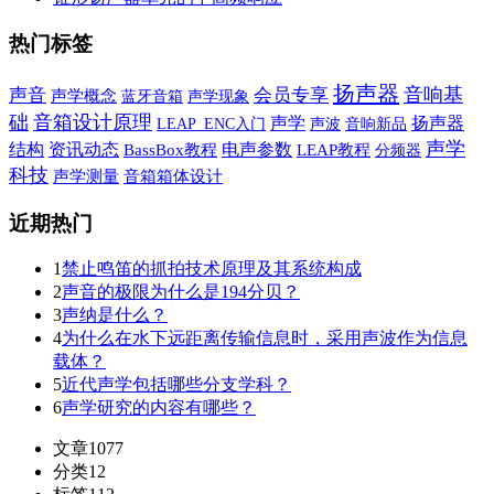
热门标签
扬声器
音响基
声音
会员专享
声学概念
蓝牙音箱
声学现象
础
音箱设计原理
声学
扬声器
声波
音响新品
LEAP_ENC入门
声学
结构
资讯动态
电声参数
BassBox教程
LEAP教程
分频器
科技
声学测量
音箱箱体设计
近期热门
1
禁止鸣笛的抓拍技术原理及其系统构成
2
声音的极限为什么是194分贝？
3
声纳是什么？
4
为什么在水下远距离传输信息时，采用声波作为信息
载体？
5
近代声学包括哪些分支学科？
6
声学研究的内容有哪些？
文章
1077
分类
12