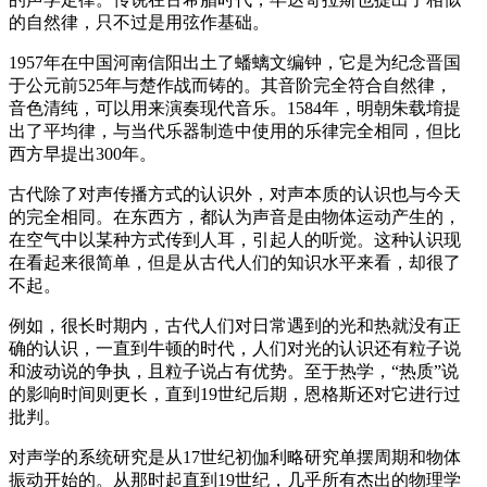
的自然律，只不过是用弦作基础。
1957年在中国河南信阳出土了蟠螭文编钟，它是为纪念晋国
于公元前525年与楚作战而铸的。其音阶完全符合自然律，
音色清纯，可以用来演奏现代音乐。1584年，明朝朱载堉提
出了平均律，与当代乐器制造中使用的乐律完全相同，但比
西方早提出300年。
古代除了对声传播方式的认识外，对声本质的认识也与今天
的完全相同。在东西方，都认为声音是由物体运动产生的，
在空气中以某种方式传到人耳，引起人的听觉。这种认识现
在看起来很简单，但是从古代人们的知识水平来看，却很了
不起。
例如，很长时期内，古代人们对日常遇到的光和热就没有正
确的认识，一直到牛顿的时代，人们对光的认识还有粒子说
和波动说的争执，且粒子说占有优势。至于热学，“热质”说
的影响时间则更长，直到19世纪后期，恩格斯还对它进行过
批判。
对声学的系统研究是从17世纪初伽利略研究单摆周期和物体
振动开始的。从那时起直到19世纪，几乎所有杰出的物理学