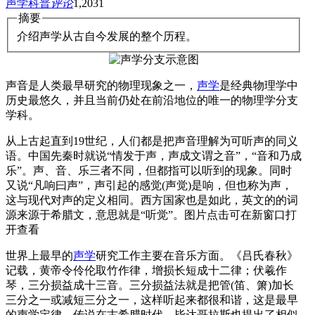
声学科普
评论
1,203
1
摘要
介绍声学从古自今发展的整个历程。
声音是人类最早研究的物理现象之一，
声学
是经典物理学中
历史最悠久，并且当前仍处在前沿地位的唯一的物理学分支
学科。
从上古起直到19世纪，人们都是把声音理解为可听声的同义
语。中国先秦时就说“情发于声，声成文谓之音”，“音和乃成
乐”。声、音、乐三者不同，但都指可以听到的现象。同时
又说“凡响曰声”，声引起的感觉(声觉)是响，但也称为声，
这与现代对声的定义相同。西方国家也是如此，英文的的词
源来源于希腊文，意思就是“听觉”。图片点击可在新窗口打
开查看
世界上最早的
声学
研究工作主要在音乐方面。《吕氏春秋》
记载，黄帝令伶伦取竹作律，增损长短成十二律；伏羲作
琴，三分损益成十三音。三分损益法就是把管(笛、箫)加长
三分之一或减短三分之一，这样听起来都很和谐，这是最早
的声学定律。传说在古希腊时代，毕达哥拉斯也提出了相似