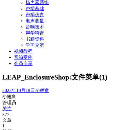
扬声器系统
声学基础
声学仿真
电声测量
音响技术
声学科普
书籍资料
学习交流
视频教程
音箱案例
会员专享
LEAP_EnclosureShop:文件菜单(1)
2023年10月18日
小鲤鱼
小鲤鱼
管理员
关注
877
文章
1