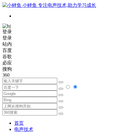
小鲤鱼
专注电声技术,助力学习成长
登录
登录
站内
百度
谷歌
必应
搜狗
360
首页
电声技术