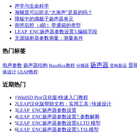
声学与生命科学
海螺里可以听见“大海声”是真的吗？
障板中的偶极子扬声器单元
密闭后腔（4阶）带通箱的类型
LEAP_ENC扬声器参数设置3.编辑字段
无源辐射器参数测量：测量条件
热门标签
扬声器
音
电声参数
扬声器结构
BassBox教程
音响新品
分频器
体设计
LEAP教程
近期热门
1
WinISD Pro(汉化版)快速入门教程
2
LEAP汉化版帮助文档：实用工具 | 快速设计
3
LEAP_ENC扬声器参数设置
4
LEAP_ENC扬声器参数设置7.参数解释
5
LEAP_ENC扬声器参数设置6.LTD 模型
6
LEAP_ENC扬声器参数设置5.TSL模型