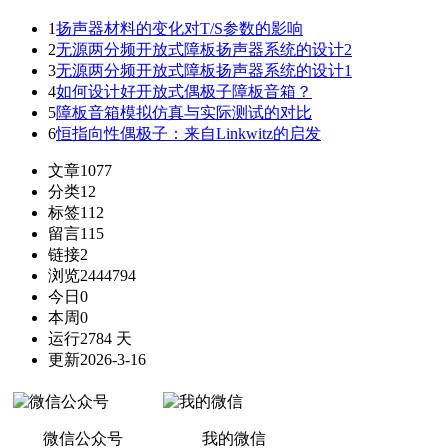
1
扬声器材料的变化对T/S参数的影响
2
无源两分频开放式障板扬声器系统的设计2
3
无源两分频开放式障板扬声器系统的设计1
4
如何设计好开放式偶极子障板音箱？
5
障板音箱模拟仿真与实际测试的对比
6
恒指向性偶极子：来自Linkwitz的启发
文章
1077
分类
12
标签
112
留言
115
链接
2
浏览
2444794
今日
0
本周
0
运行
2784 天
更新
2026-3-16
微信公众号
我的微信