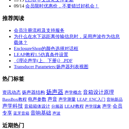
09
/
14
会员限时优惠价，不要错过好机会！
推荐阅读
会员注册流程及支持服务
为什么在水下远距离传输信息时，采用声波作为信息
载体？
EnclosureShop的颜色选择对话框
LEAP教程1.5仿真条件设置
《理论声学(上、下册)》.PDF
Transducer Parameters:扬声器列表视图
热门标签
扬声器
音箱设计原理
资讯动态
扬声器结构
声学概念
声音
电声参数
BassBox教程
声学测量
音响新品
LEAP_ENC入门
声学科技
声学
会员
音箱箱体设计
LEAP教程
声学现象
分频器
音响基础
专享
蓝牙音箱
声波
近期热门