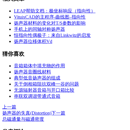
LEAP帮助文档：极坐标响应（指向性）
VituixCAD的主程序-曲线图–指向性
扬声器材料的变化对T/S参数的影响
手机上的同轴对称扬声器
恒指向性偶极子：来自Linkwitz的启发
扬声器位移体积Vd
猜你喜欢
音箱箱体中填充物的作用
扬声器音圈线材料
典型低音扬声器的组成
关于倒相箱阻抗双峰一谷的问题
无源辐射器音箱与开口箱比较
串联双调谐带通式音箱
上一篇
扬声器的失真(Distortion)
下一篇
总磁通量与磁通密度