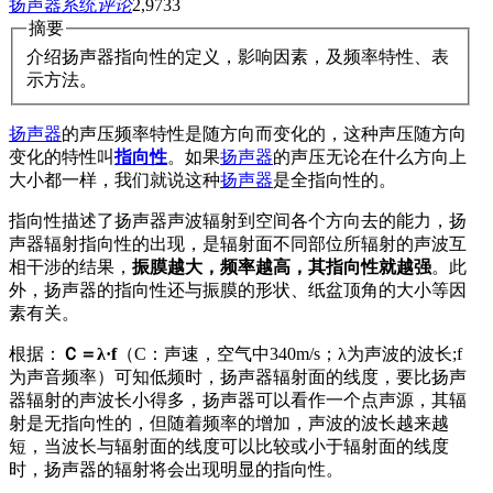
扬声器系统
评论
2,973
3
摘要
介绍扬声器指向性的定义，影响因素，及频率特性、表
示方法。
扬声器
的声压频率特性是随方向而变化的，这种声压随方向
变化的特性叫
指向性
。如果
扬声器
的声压无论在什么方向上
大小都一样，我们就说这种
扬声器
是全指向性的。
指向性描述了扬声器声波辐射到空间各个方向去的能力，扬
声器辐射指向性的出现，是辐射面不同部位所辐射的声波互
相干涉的结果，
振膜越大，频率越高，其指向性就越强
。此
外，扬声器的指向性还与振膜的形状、纸盆顶角的大小等因
素有关。
根据：
Ｃ＝λ·f
（C：声速，空气中340m/s；λ为声波的波长;f
为声音频率）可知低频时，扬声器辐射面的线度，要比扬声
器辐射的声波长小得多，扬声器可以看作一个点声源，其辐
射是无指向性的，但随着频率的增加，声波的波长越来越
短，当波长与辐射面的线度可以比较或小于辐射面的线度
时，扬声器的辐射将会出现明显的指向性。