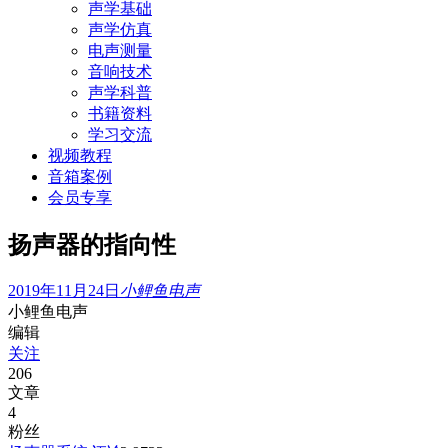
声学基础
声学仿真
电声测量
音响技术
声学科普
书籍资料
学习交流
视频教程
音箱案例
会员专享
扬声器的指向性
2019年11月24日
小鲤鱼电声
小鲤鱼电声
编辑
关注
206
文章
4
粉丝