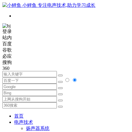
小鲤鱼
专注电声技术,助力学习成长
登录
站内
百度
谷歌
必应
搜狗
360
首页
电声技术
扬声器系统