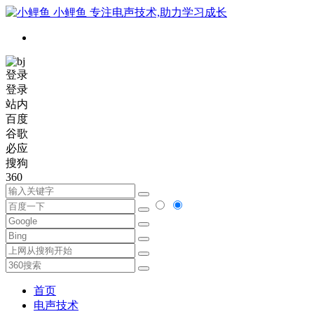
小鲤鱼
专注电声技术,助力学习成长
登录
登录
站内
百度
谷歌
必应
搜狗
360
首页
电声技术