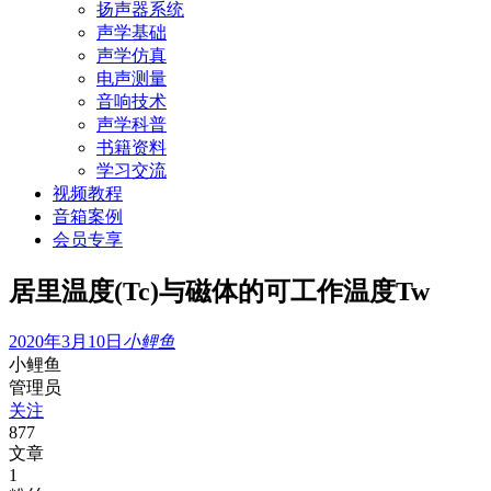
扬声器系统
声学基础
声学仿真
电声测量
音响技术
声学科普
书籍资料
学习交流
视频教程
音箱案例
会员专享
居里温度(Tc)与磁体的可工作温度Tw
2020年3月10日
小鲤鱼
小鲤鱼
管理员
关注
877
文章
1