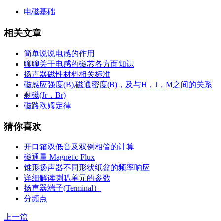
电磁基础
相关文章
简单说说电感的作用
聊聊关于电感的磁芯各方面知识
扬声器磁性材料相关标准
磁感应强度(B),磁通密度(B)，及与H，J，M之间的关系
剩磁(Jr，Br)
磁路欧姆定律
猜你喜欢
开口箱双低音及双倒相管的计算
磁通量 Magnetic Flux
锥形扬声器不同形状纸盆的频率响应
详细解读喇叭单元的参数
扬声器端子(Terminal）
分频点
上一篇