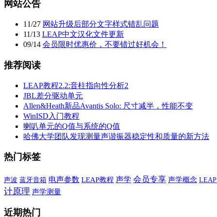
网站公告
11
/
27
网站升级后部分文字样式错乱问题
11
/
13
LEAP中文汉化文件更新
09
/
14
会员限时优惠价，不要错过好机会！
推荐阅读
LEAP教程2.2:音柱指向性分析2
JBL差分驱动单元
Allen&Heath新品Avantis Solo: 尺寸减半，性能不变
WinISD入门教程
喇叭单元的Q值与系统的Q值
哈佛大学团队发现测量声谐振器稳定性和质量的新方法
热门标签
声学
会员专享
电声参数
声波
蓝牙音箱
LEAP教程
声学概念
LEA
计原理
声学测量
近期热门