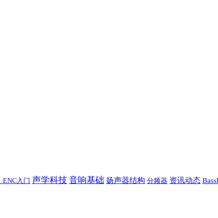
声学科技
音响基础
扬声器结构
资讯动态
Bas
P_ENC入门
分频器