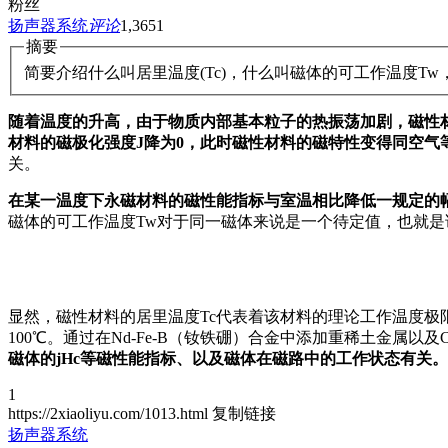
粉丝
扬声器系统
评论
1,365
1
摘要
简要介绍什么叫居里温度(Tc)，什么叫磁体的可工作温度T
随着温度的升高，由于物质内部基本粒子的热振荡加剧，磁性
材料的磁极化强度J降为0，此时磁性材料的磁特性变得同空气
关。
在某一温度下永磁材料的磁性能指标与室温相比降低一规定的
磁体的可工作温度Tw对于同一磁体来说是一个待定值，也就是
显然，磁性材料的居里温度Tc代表着该材料的理论工作温度极限。
100℃。通过在Nd-Fe-B（钕铁硼）合金中添加重稀土金属以及
磁体的jHc等磁性能指标、以及磁体在磁路中的工作状态有关。
1
https://2xiaoliyu.com/1013.html
复制链接
扬声器系统