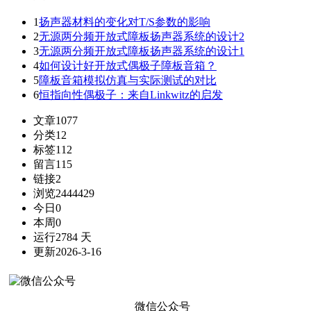
1
扬声器材料的变化对T/S参数的影响
2
无源两分频开放式障板扬声器系统的设计2
3
无源两分频开放式障板扬声器系统的设计1
4
如何设计好开放式偶极子障板音箱？
5
障板音箱模拟仿真与实际测试的对比
6
恒指向性偶极子：来自Linkwitz的启发
文章
1077
分类
12
标签
112
留言
115
链接
2
浏览
2444429
今日
0
本周
0
运行
2784 天
更新
2026-3-16
微信公众号