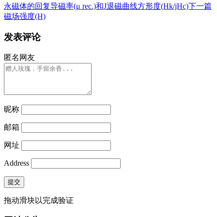
永磁体的回复导磁率(μ rec.)和J退磁曲线方形度(Hk/jHc)
下一篇
磁场强度(H)
发表评论
匿名网友
昵称
邮箱
网址
Address
提交
拖动滑块以完成验证