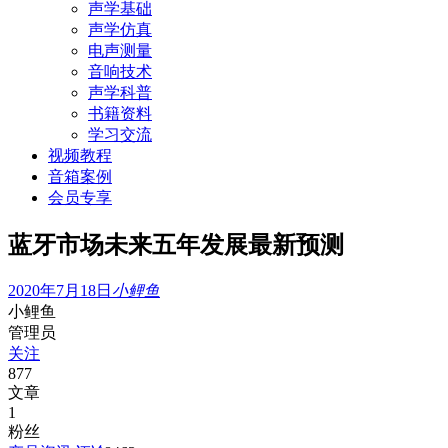
声学基础
声学仿真
电声测量
音响技术
声学科普
书籍资料
学习交流
视频教程
音箱案例
会员专享
蓝牙市场未来五年发展最新预测
2020年7月18日
小鲤鱼
小鲤鱼
管理员
关注
877
文章
1
粉丝