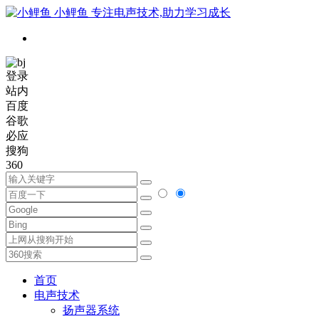
小鲤鱼
专注电声技术,助力学习成长
登录
站内
百度
谷歌
必应
搜狗
360
首页
电声技术
扬声器系统