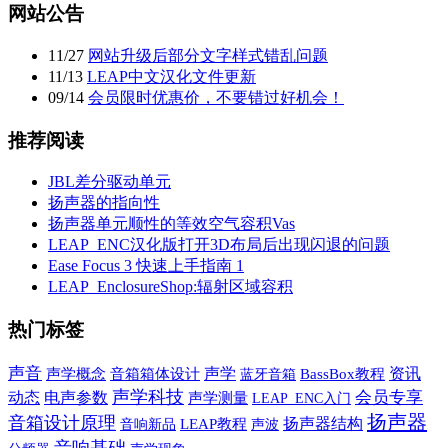
网站公告
11
/
27
网站升级后部分文字样式错乱问题
11
/
13
LEAP中文汉化文件更新
09
/
14
会员限时优惠价，不要错过好机会！
推荐阅读
JBL差分驱动单元
扬声器的指向性
扬声器单元顺性的等效空气容积Vas
LEAP_ENC汉化版打开3D布局后出现闪退的问题
Ease Focus 3 快速上手指南 1
LEAP_EnclosureShop:辐射区域容积
热门标签
声音
声学
资讯
声学概念
音箱箱体设计
蓝牙音箱
BassBox教程
声学科技
会员专享
动态
电声参数
声学测量
LEAP_ENC入门
扬声器
音箱设计原理
扬声器结构
音响新品
LEAP教程
声波
音响基础