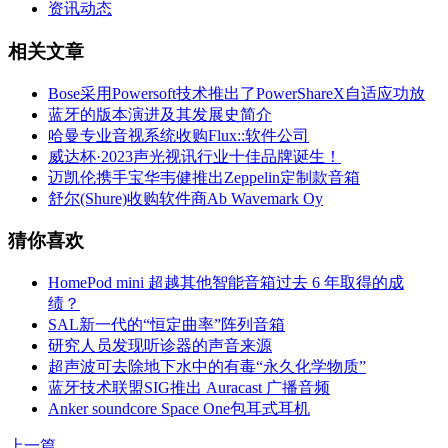
资讯动态
相关文章
Bose采用Powersoft技术推出了PowerShareX自适应功放
蓝牙的版本演进及其发展史简介
哈曼专业音视系统收购Flux::软件公司
威达杯·2023声光视讯行业十佳品牌诞生！
迈凯伦携手宝华韦健推出Zeppelin定制款音箱
舒尔(Shure)收购软件商Ab Wavemark Oy
猜你喜欢
HomePod mini 超越其他智能音箱过去 6 年取得的成
绩？
SAL新一代的“恒定曲率”阵列音箱
研究人员发现听诊器的声音来源
超声波可去除地下水中的有毒“永久化学物质”
蓝牙技术联盟SIG推出 Auracast 广播音频
Anker soundcore Space One包耳式耳机
上一篇