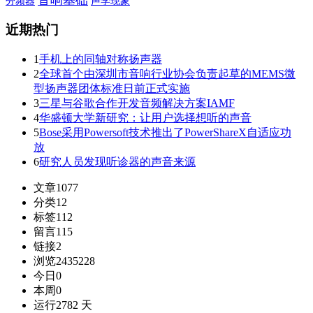
声学现象
分频器
近期热门
1
手机上的同轴对称扬声器
2
全球首个由深圳市音响行业协会负责起草的MEMS微
型扬声器团体标准日前正式实施
3
三星与谷歌合作开发音频解决方案IAMF
4
华盛顿大学新研究：让用户选择想听的声音
5
Bose采用Powersoft技术推出了PowerShareX自适应功
放
6
研究人员发现听诊器的声音来源
文章
1077
分类
12
标签
112
留言
115
链接
2
浏览
2435228
今日
0
本周
0
运行
2782 天