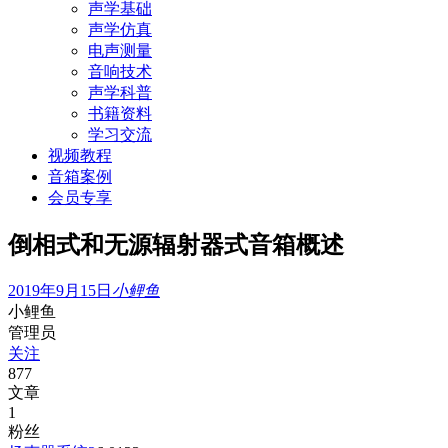
声学基础
声学仿真
电声测量
音响技术
声学科普
书籍资料
学习交流
视频教程
音箱案例
会员专享
倒相式和无源辐射器式音箱概述
2019年9月15日
小鲤鱼
小鲤鱼
管理员
关注
877
文章
1
粉丝