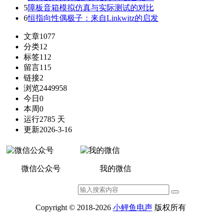
5
障板音箱模拟仿真与实际测试的对比
6
恒指向性偶极子：来自Linkwitz的启发
文章
1077
分类
12
标签
112
留言
115
链接
2
浏览
2449958
今日
0
本周
0
运行
2785 天
更新
2026-3-16
微信公众号
我的微信
Copyright © 2018-2026
小鲤鱼电声
版权所有