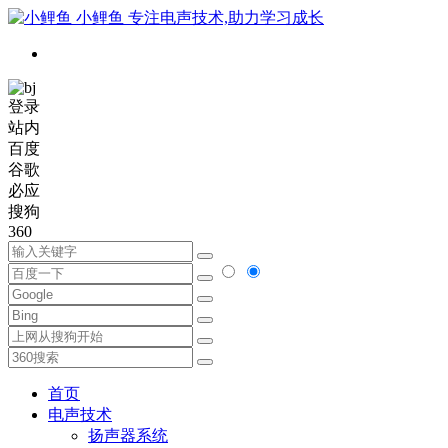
小鲤鱼
专注电声技术,助力学习成长
登录
站内
百度
谷歌
必应
搜狗
360
首页
电声技术
扬声器系统