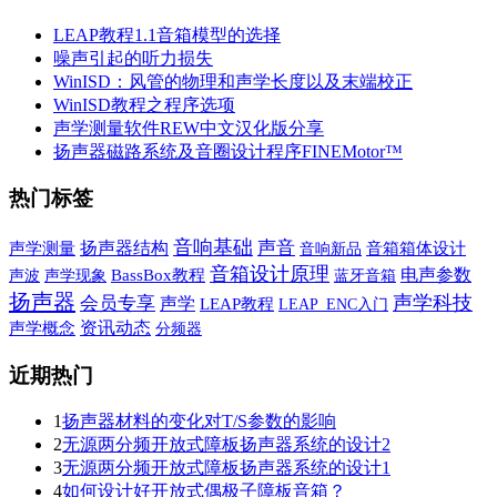
LEAP教程1.1音箱模型的选择
噪声引起的听力损失
WinISD：风管的物理和声学长度以及末端校正
WinISD教程之程序选项
声学测量软件REW中文汉化版分享
扬声器磁路系统及音圈设计程序FINEMotor™
热门标签
音响基础
声音
扬声器结构
声学测量
音响新品
音箱箱体设计
音箱设计原理
电声参数
声波
声学现象
BassBox教程
蓝牙音箱
扬声器
声学科技
会员专享
声学
LEAP教程
LEAP_ENC入门
资讯动态
声学概念
分频器
近期热门
1
扬声器材料的变化对T/S参数的影响
2
无源两分频开放式障板扬声器系统的设计2
3
无源两分频开放式障板扬声器系统的设计1
4
如何设计好开放式偶极子障板音箱？