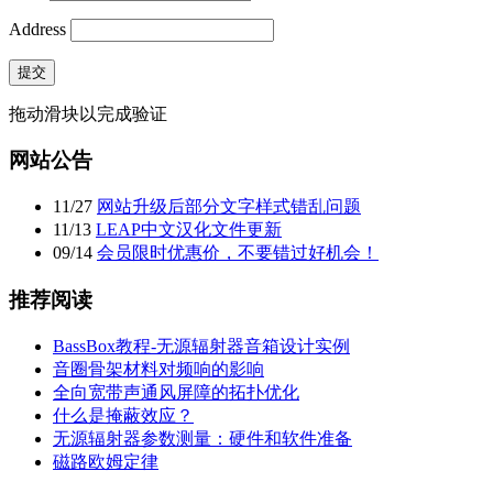
Address
提交
拖动滑块以完成验证
网站公告
11
/
27
网站升级后部分文字样式错乱问题
11
/
13
LEAP中文汉化文件更新
09
/
14
会员限时优惠价，不要错过好机会！
推荐阅读
BassBox教程-无源辐射器音箱设计实例
音圈骨架材料对频响的影响
全向宽带声通风屏障的拓扑优化
什么是掩蔽效应？
无源辐射器参数测量：硬件和软件准备
磁路欧姆定律