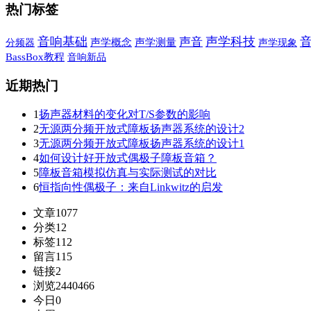
热门标签
音响基础
声学科技
声音
声学概念
声学测量
声学现象
分频器
BassBox教程
音响新品
近期热门
1
扬声器材料的变化对T/S参数的影响
2
无源两分频开放式障板扬声器系统的设计2
3
无源两分频开放式障板扬声器系统的设计1
4
如何设计好开放式偶极子障板音箱？
5
障板音箱模拟仿真与实际测试的对比
6
恒指向性偶极子：来自Linkwitz的启发
文章
1077
分类
12
标签
112
留言
115
链接
2
浏览
2440466
今日
0