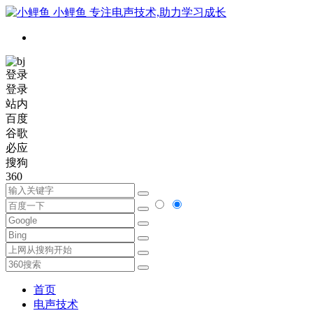
小鲤鱼
专注电声技术,助力学习成长
登录
登录
站内
百度
谷歌
必应
搜狗
360
首页
电声技术