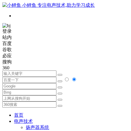
小鲤鱼
专注电声技术,助力学习成长
登录
站内
百度
谷歌
必应
搜狗
360
首页
电声技术
扬声器系统