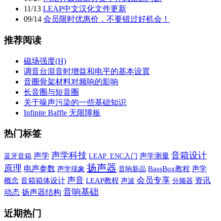
11
/
13
LEAP中文汉化文件更新
09
/
14
会员限时优惠价，不要错过好机会！
推荐阅读
磁场强度(H)
调音台混音时增益和电平的基本设置
音圈骨架材料对频响的影响
长音圈与短音圈
关于噪声污染的一些基础知识
Infinite Baffle 无限障板
热门标签
声学科技
音箱设计
声学
蓝牙音箱
声学测量
LEAP_ENC入门
扬声器
原理
电声参数
声学现象
音响新品
BassBox教程
声学
声音
会员专享
资讯
概念
音箱箱体设计
LEAP教程
声波
分频器
音响基础
动态
扬声器结构
近期热门