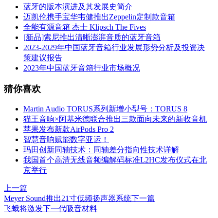
蓝牙的版本演进及其发展史简介
迈凯伦携手宝华韦健推出Zeppelin定制款音箱
全能有源音箱 杰士 Klipsch The Fives
[新品]索尼推出清晰澎湃音质的蓝牙音箱
2023-2029年中国蓝牙音箱行业发展形势分析及投资决
策建议报告
2023年中国蓝牙音箱行业市场概况
猜你喜欢
Martin Audio TORUS系列新增小型号：TORUS 8
猫王音响×阿基米德联合推出三款面向未来的新收音机
苹果发布新款AirPods Pro 2
智慧音响赋能数字亚运！
玛田创新同轴技术：同轴差分指向性技术详解
我国首个高清无线音频编解码标准L2HC发布仪式在北
京举行
上一篇
Meyer Sound推出21寸低频扬声器系统
下一篇
飞蛾将激发下一代吸音材料