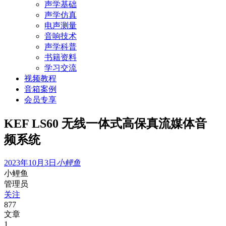
声学基础
声学仿真
电声测量
音响技术
声学科普
书籍资料
学习交流
视频教程
音箱案例
会员专享
KEF LS60 无线一体式高保真流媒体音
频系统
2023年10月3日
小鲤鱼
小鲤鱼
管理员
关注
877
文章
1