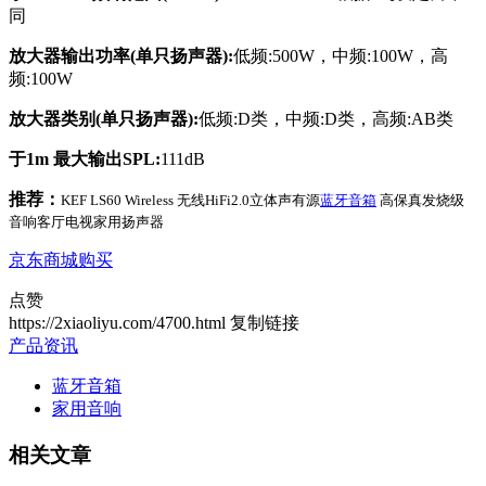
同
放大器输出功率(单只扬声器):
低频:500W，中频:100W，高
频:100W
放大器类别(单只扬声器):
低频:D类，中频:D类，高频:AB类
于1m 最大输出SPL:
111dB
推荐：
KEF LS60 Wireless 无线HiFi2.0立体声有源
蓝牙音箱
高保真发烧级
音响客厅电视家用扬声器
京东商城购买
点赞
https://2xiaoliyu.com/4700.html
复制链接
产品资讯
蓝牙音箱
家用音响
相关文章