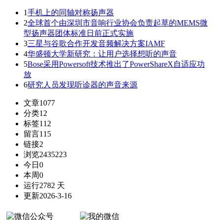
1
手机上的同轴对称扬声器
2
全球首个由深圳市音响行业协会负责起草的MEMS微
型扬声器团体标准日前正式实施
3
三星与谷歌合作开发音频解决方案IAMF
4
华盛顿大学新研究：让用户选择想听的声音
5
Bose采用Powersoft技术推出了PowerShareX自适应功
放
6
研究人员发现听诊器的声音来源
文章
1077
分类
12
标签
112
留言
115
链接
2
浏览
2435223
今日
0
本周
0
运行
2782 天
更新
2026-3-16