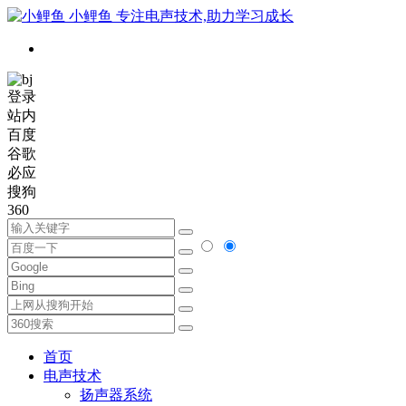
小鲤鱼
专注电声技术,助力学习成长
登录
站内
百度
谷歌
必应
搜狗
360
首页
电声技术
扬声器系统