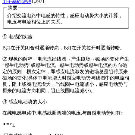
电子基础
评论
1,297
1
摘要
介绍交流电路中电感的特性，感应电动势大小的计算，
电压与电流相位上的关系。
① 电感的实验
B灯在开关闭合时逐渐转亮，B灯在开关拉开时逐渐转暗。
② 现象的解释：电流流经线圈→产生磁场→磁场的变化产生
“感生电动势"或感生电流。感生电动势或感生电流的方向确
定的原则：楞次定律，即感应电流激发的磁场总是阻碍原来
磁场的变化(导体中电流增大时感应电动势与线圈中的电流相
反，阻止线圈电流增大，当线圈中电流减小，感应电动势与
原来的电流方向相同，阻止线圈电流减小)。
③ 感应电动势的大小
在纯电感电路中,电感线圈两端的电压,与自感电动势间有:
u = e
L