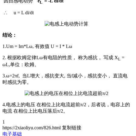
因自感电动势
e
= -L di/dt
L
∴ u = L di/dt
结论：
1.Um = Im*Lω, 有效值 U = I * Lω
2. 根据欧姆定律Lω有电阻的性质， 称为感抗， 写成 X
=
L
ωL,单位：欧姆。
3.ω=2πf, 当L增大，感抗变大, 当f减小，感抗变小， 直流电
时感抗为零。
4.电感上的电压 在相位上比电流超前π/2，后者说，电容上的
电流 在相位上比电压落后π/2。
1
https://2xiaoliyu.com/826.html
复制链接
电子基础