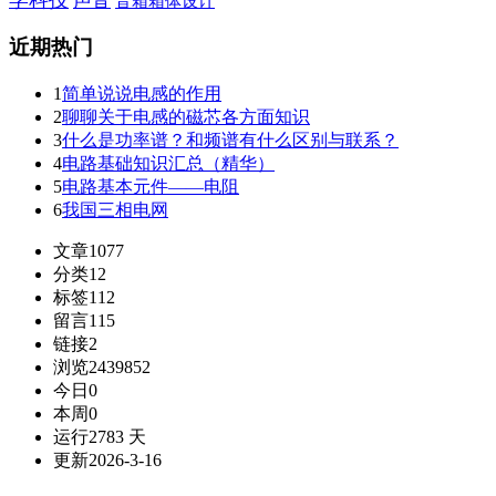
声音
音箱箱体设计
近期热门
1
简单说说电感的作用
2
聊聊关于电感的磁芯各方面知识
3
什么是功率谱？和频谱有什么区别与联系？
4
电路基础知识汇总（精华）
5
电路基本元件——电阻
6
我国三相电网
文章
1077
分类
12
标签
112
留言
115
链接
2
浏览
2439852
今日
0
本周
0
运行
2783 天
更新
2026-3-16