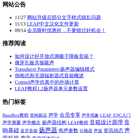
网站公告
11
/
27
网站升级后部分文字样式错乱问题
11
/
13
LEAP中文汉化文件更新
09
/
14
会员限时优惠价，不要错过好机会！
推荐阅读
如何设计好开放式偶极子障板音箱？
微穿孔板共振吸声
Transducer Parameters:扬声器编辑模式
倒相式和无源辐射器式音箱概述
Comsol声学仿真中的外场计算
LEAP教程1.2扬声器单元参数设置
热门标签
声学
会员专享
BassBox教程
音响新品
声学现象
LEAP_ENC入门
音箱设计原理
音
扬声器结构
声学测量
声学概念
LEAP教程
扬声器
响基础
声
电声参数
资讯动态
蓝牙音箱
声波
分频器
学科技