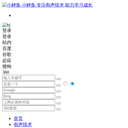
小鲤鱼
专注电声技术,助力学习成长
登录
登录
站内
百度
谷歌
必应
搜狗
360
首页
电声技术