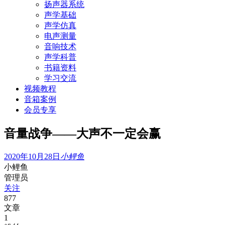
扬声器系统
声学基础
声学仿真
电声测量
音响技术
声学科普
书籍资料
学习交流
视频教程
音箱案例
会员专享
音量战争——大声不一定会赢
2020年10月28日
小鲤鱼
小鲤鱼
管理员
关注
877
文章
1