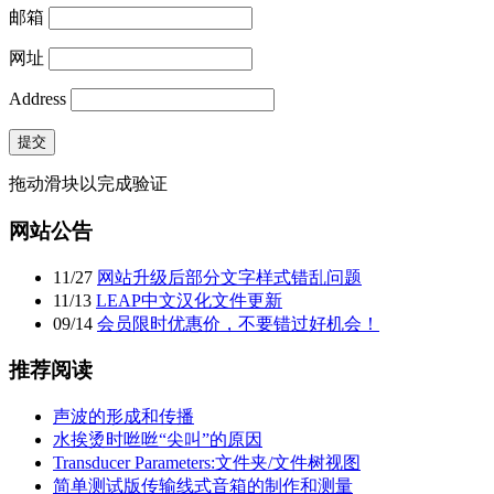
邮箱
网址
Address
提交
拖动滑块以完成验证
网站公告
11
/
27
网站升级后部分文字样式错乱问题
11
/
13
LEAP中文汉化文件更新
09
/
14
会员限时优惠价，不要错过好机会！
推荐阅读
声波的形成和传播
水挨烫时咝咝“尖叫”的原因
Transducer Parameters:文件夹/文件树视图
简单测试版传输线式音箱的制作和测量