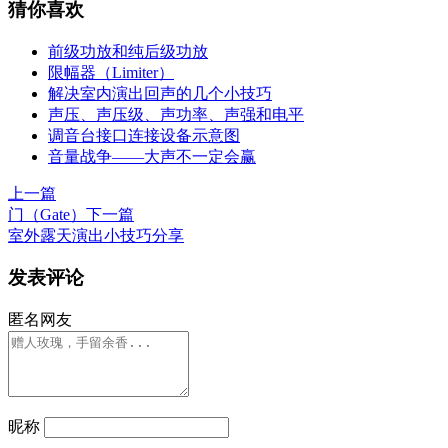
猜你喜欢
前级功放和纯后级功放
限幅器（Limiter）
解决室内演出回声的几个小技巧
声压、声压级、声功率、声强和电平
调音台接口连接设备示意图
音量战争——大声不一定会赢
上一篇
门（Gate）
下一篇
室外露天演出小技巧分享
发表评论
匿名网友
昵称