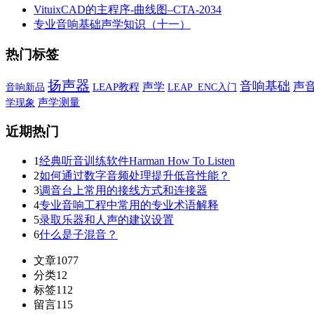
VituixCAD的主程序-曲线图–CTA-2034
专业音响基础声学知识（十一）
热门标签
扬声器
音响基础
声学
声
音响新品
LEAP教程
LEAP_ENC入门
学现象
声学测量
近期热门
1
经典听音训练软件Harman How To Listen
2
如何通过数字音频处理提升低音性能？
3
调音台上常用的接线方式和连接器
4
专业音响工程中常用的专业术语解释
5
录取乐器和人声的建议设置
6
什么是子混音？
文章
1077
分类
12
标签
112
留言
115