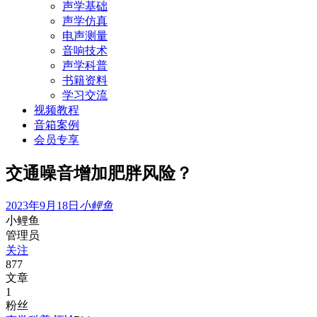
声学基础
声学仿真
电声测量
音响技术
声学科普
书籍资料
学习交流
视频教程
音箱案例
会员专享
交通噪音增加肥胖风险？
2023年9月18日
小鲤鱼
小鲤鱼
管理员
关注
877
文章
1
粉丝