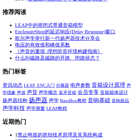
推荐阅读
LEAP中的密闭式带通音箱模型
EnclosureShop的延迟响应(Delay Response)窗口
歌尔声学举行新一代扬声器技术分享会
电压的有效值和峰值系数
《声音的重现 :理想听音环境构建指南》
什么叫磁路及磁路的开路、闭路状态？
热门标签
音箱设计原理
资讯动态
电声参数
声
LEAP_ENC入门
分频器
声音
会员专享
学现象
声波
声学概念
蓝牙音箱
音箱箱体设计
扬声器
音响基础
声学
扬声器结构
BassBox教程
音响新品
声学科技
声学测量
LEAP教程
近期热门
1
禁止鸣笛的抓拍技术原理及其系统构成