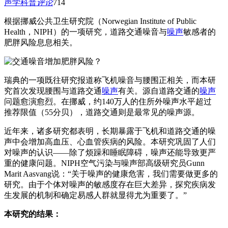
声学科普
评论
714
根据挪威公共卫生研究院（Norwegian Institute of Public
Health，NIPH）的一项研究，道路交通噪音与
噪声
敏感者的
肥胖风险息息相关。
瑞典的一项既往研究报道称飞机噪音与腰围正相关，而本研
究首次发现腰围与道路交通
噪声
有关。源自道路交通的
噪声
问题愈演愈烈。在挪威，约140万人的住所外噪声水平超过
推荐限值（55分贝），道路交通则是最常见的噪声源。
近年来，诸多研究都表明，长期暴露于飞机和道路交通的噪
声中会增加高血压、心血管疾病的风险。本研究巩固了人们
对噪声的认识——除了烦躁和睡眠障碍，噪声还能导致更严
重的健康问题。NIPH空气污染与噪声部高级研究员Gunn
Marit Aasvang说：“关于噪声的健康危害，我们需要做更多的
研究。由于个体对噪声的敏感度存在巨大差异，探究疾病发
生发展的机制和确定易感人群就显得尤为重要了。”
本研究的结果：