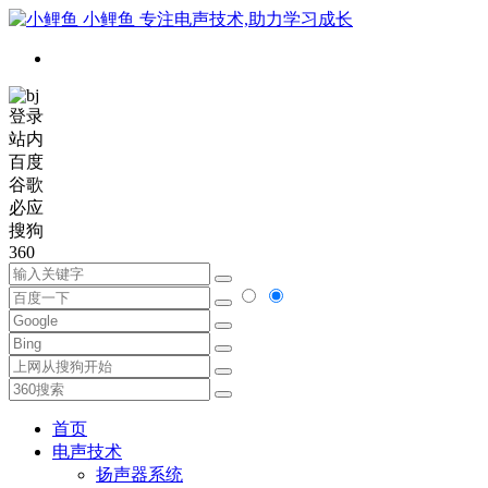
小鲤鱼
专注电声技术,助力学习成长
登录
站内
百度
谷歌
必应
搜狗
360
首页
电声技术
扬声器系统