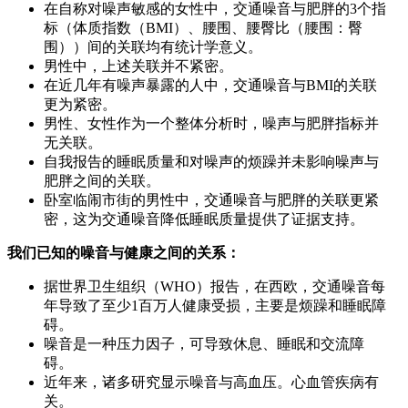
在自称对噪声敏感的女性中，交通噪音与肥胖的3个指
标（体质指数（BMI）、腰围、腰臀比（腰围：臀
围））间的关联均有统计学意义。
男性中，上述关联并不紧密。
在近几年有噪声暴露的人中，交通噪音与BMI的关联
更为紧密。
男性、女性作为一个整体分析时，噪声与肥胖指标并
无关联。
自我报告的睡眠质量和对噪声的烦躁并未影响噪声与
肥胖之间的关联。
卧室临闹市街的男性中，交通噪音与肥胖的关联更紧
密，这为交通噪音降低睡眠质量提供了证据支持。
我们已知的噪音与健康之间的关系：
据世界卫生组织（WHO）报告，在西欧，交通噪音每
年导致了至少1百万人健康受损，主要是烦躁和睡眠障
碍。
噪音是一种压力因子，可导致休息、睡眠和交流障
碍。
近年来，诸多研究显示噪音与高血压。心血管疾病有
关。