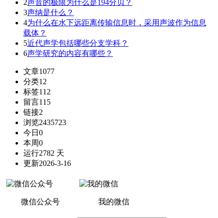
2
声音的极限为什么是194分贝？
3
声纳是什么？
4
为什么在水下远距离传输信息时，采用声波作为信息
载体？
5
近代声学包括哪些分支学科？
6
声学研究的内容有哪些？
文章
1077
分类
12
标签
112
留言
115
链接
2
浏览
2435723
今日
0
本周
0
运行
2782 天
更新
2026-3-16
微信公众号
我的微信