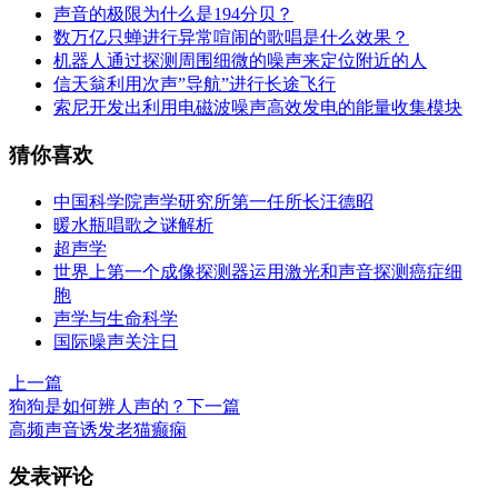
声音的极限为什么是194分贝？
数万亿只蝉进行异常喧闹的歌唱是什么效果？
机器人通过探测周围细微的噪声来定位附近的人
信天翁利用次声”导航”进行长途飞行
索尼开发出利用电磁波噪声高效发电的能量收集模块
猜你喜欢
中国科学院声学研究所第一任所长汪德昭
暖水瓶唱歌之谜解析
超声学
世界上第一个成像探测器运用激光和声音探测癌症细
胞
声学与生命科学
国际噪声关注日
上一篇
狗狗是如何辨人声的？
下一篇
高频声音诱发老猫癫痫
发表评论