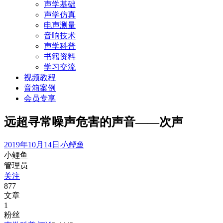
声学基础
声学仿真
电声测量
音响技术
声学科普
书籍资料
学习交流
视频教程
音箱案例
会员专享
远超寻常噪声危害的声音——次声
2019年10月14日
小鲤鱼
小鲤鱼
管理员
关注
877
文章
1
粉丝