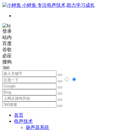
小鲤鱼
专注电声技术,助力学习成长
登录
站内
百度
谷歌
必应
搜狗
360
首页
电声技术
扬声器系统