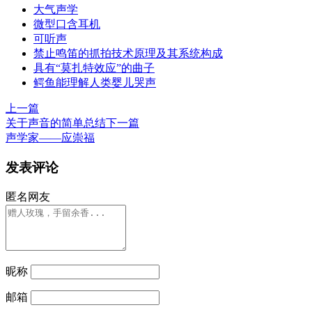
大气声学
微型口含耳机
可听声
禁止鸣笛的抓拍技术原理及其系统构成
具有“莫扎特效应”的曲子
鳄鱼能理解人类婴儿哭声
上一篇
关于声音的简单总结
下一篇
声学家——应崇福
发表评论
匿名网友
昵称
邮箱