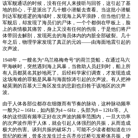
该军舰通话的时候，没有任何人来接听与回答，这引起了基
地的担心，于是派出了几十艘小潜艇去查看。当这批小潜艇
到达军舰巡逻的海域时，发现海上风平浪静，但当他们登上
军舰后，却发现了海员们的尸体，一个个都倒在甲板上，脸
上的表情极其痛苦，身上又没有任何的伤痕，于是他们将尸
体带回去解剖，发现死去的海员体内的内脏全部破裂。几十
年之后，物理学家发现了真正的元凶——由海面地震引起的
次声波。
1948年，一艘名为“乌兰格梅奇号”的荷兰货船，在通过马六
甲海峡时，突然遇到海上风暴，当救助人员赶到时，船上所
有人员都莫名其妙地死了。后经科学家们调查，才发现造成
这场海难的罪魁是风暴与海面惊涛引起的次声波。有人把神
秘莫测的百慕大三角区发生的悲剧也归咎于该地区的次声
波。
由于人体各部位都存在细微而有节奏的脉动，这种脉动频率
一般为2～16Hz，如内脏为4～6Hz，头部为8～12Hz等。人
体的这些固有频率正好在次声波的频率范围内，一旦大功率
的次声波作用于人体，就会引起人体强烈的共振，从而造成
极大的伤害。谈到共振的破坏力，可能不少读者都知道在19
世纪的欧洲，曾多次发生过士兵齐步过桥引发桥体共振，使