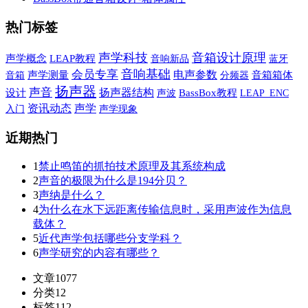
热门标签
声学科技
音箱设计原理
声学概念
LEAP教程
音响新品
蓝牙
音响基础
会员专享
电声参数
音箱
声学测量
音箱箱体
分频器
扬声器
声音
扬声器结构
设计
声波
BassBox教程
LEAP_ENC
声学
资讯动态
声学现象
入门
近期热门
1
禁止鸣笛的抓拍技术原理及其系统构成
2
声音的极限为什么是194分贝？
3
声纳是什么？
4
为什么在水下远距离传输信息时，采用声波作为信息
载体？
5
近代声学包括哪些分支学科？
6
声学研究的内容有哪些？
文章
1077
分类
12
标签
112