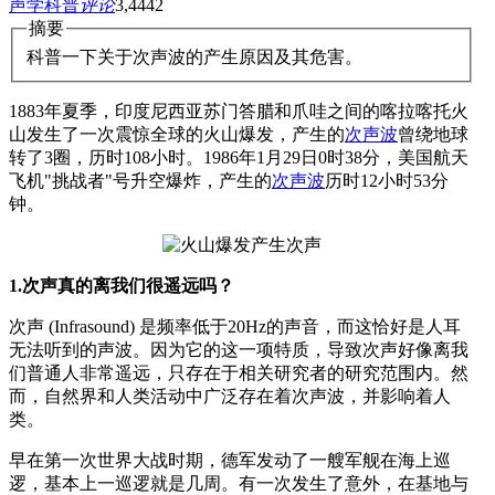
声学科普
评论
3,444
2
摘要
科普一下关于次声波的产生原因及其危害。
1883年夏季，印度尼西亚苏门答腊和爪哇之间的喀拉喀托火
山发生了一次震惊全球的火山爆发，产生的
次声波
曾绕地球
转了3圈，历时108小时。1986年1月29日0时38分，美国航天
飞机"挑战者"号升空爆炸，产生的
次声波
历时12小时53分
钟。
1.次声真的离我们很遥远吗？
次声 (Infrasound) 是频率低于20Hz的声音，而这恰好是人耳
无法听到的声波。因为它的这一项特质，导致次声好像离我
们普通人非常遥远，只存在于相关研究者的研究范围内。然
而，自然界和人类活动中广泛存在着次声波，并影响着人
类。
早在第一次世界大战时期，德军发动了一艘军舰在海上巡
逻，基本上一巡逻就是几周。有一次发生了意外，在基地与