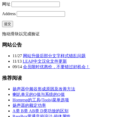
网址
Address
提交
拖动滑块以完成验证
网站公告
11
/
27
网站升级后部分文字样式错乱问题
11
/
13
LEAP中文汉化文件更新
09
/
14
会员限时优惠价，不要错过好机会！
推荐阅读
扬声器中频谷形成原因及改善方法
喇叭单元的Q值与系统的Q值
Hornresp的工具(Tools)菜单选项
扬声器的额定功率
A类 B类 AB类 D类功放的区别
BassBox带通音箱设计-箱体属性