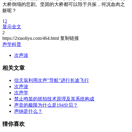
大桥倒塌的悲剧。坚固的大桥都可以毁于共振，何况血肉之
躯呢？
1
2
显示全文
2
https://2xiaoliyu.com/464.html
复制链接
声学科普
次声波
相关文章
信天翁利用次声”导航”进行长途飞行
次声波
次声学
禁止鸣笛的抓拍技术原理及其系统构成
声音的极限为什么是194分贝？
声纳是什么？
猜你喜欢