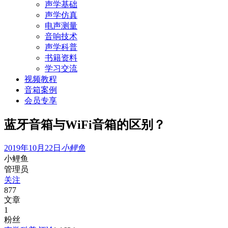
声学基础
声学仿真
电声测量
音响技术
声学科普
书籍资料
学习交流
视频教程
音箱案例
会员专享
蓝牙音箱与WiFi音箱的区别？
2019年10月22日
小鲤鱼
小鲤鱼
管理员
关注
877
文章
1
粉丝