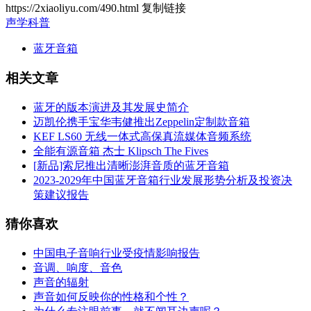
https://2xiaoliyu.com/490.html
复制链接
声学科普
蓝牙音箱
相关文章
蓝牙的版本演进及其发展史简介
迈凯伦携手宝华韦健推出Zeppelin定制款音箱
KEF LS60 无线一体式高保真流媒体音频系统
全能有源音箱 杰士 Klipsch The Fives
[新品]索尼推出清晰澎湃音质的蓝牙音箱
2023-2029年中国蓝牙音箱行业发展形势分析及投资决
策建议报告
猜你喜欢
中国电子音响行业受疫情影响报告
音调、响度、音色
声音的辐射
声音如何反映你的性格和个性？