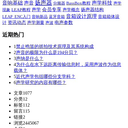
扬声器
音响基础
声学科技
声音
BassBox教程
声学
分频器
声学
会员专享
扬声器结构
现象
LEAP教程
声学概念
音箱设计原理
音响新品
蓝牙音箱
音箱箱体设
LEAP_ENC入门
资讯动态
电声参数
计
声学测量
声波
近期热门
1
禁止鸣笛的抓拍技术原理及其系统构成
2
声音的极限为什么是194分贝？
3
声纳是什么？
4
为什么在水下远距离传输信息时，采用声波作为信息
载体？
5
近代声学包括哪些分支学科？
6
声学研究的内容有哪些？
文章
1077
分类
12
标签
112
留言
115
链接
2
浏览
2445067