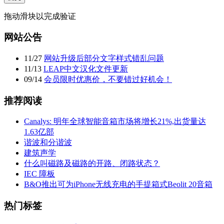
拖动滑块以完成验证
网站公告
11
/
27
网站升级后部分文字样式错乱问题
11
/
13
LEAP中文汉化文件更新
09
/
14
会员限时优惠价，不要错过好机会！
推荐阅读
Canalys: 明年全球智能音箱市场将增长21%,出货量达
1.63亿部
谐波和分谐波
建筑声学
什么叫磁路及磁路的开路、闭路状态？
IEC 障板
B&O推出可为iPhone无线充电的手提箱式Beolit 20音箱
热门标签