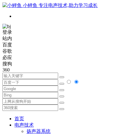
小鲤鱼
专注电声技术,助力学习成长
登录
站内
百度
谷歌
必应
搜狗
360
首页
电声技术
扬声器系统