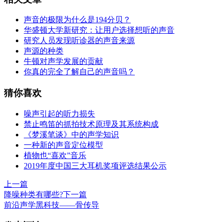
声音的极限为什么是194分贝？
华盛顿大学新研究：让用户选择想听的声音
研究人员发现听诊器的声音来源
声源的种类
牛顿对声学发展的贡献
你真的完全了解自己的声音吗？
猜你喜欢
噪声引起的听力损失
禁止鸣笛的抓拍技术原理及其系统构成
《梦溪笔谈》中的声学知识
一种新的声音定位模型
植物也“喜欢”音乐
2019年度中国三大耳机奖项评选结果公示
上一篇
降噪种类有哪些?
下一篇
前沿声学黑科技——骨传导