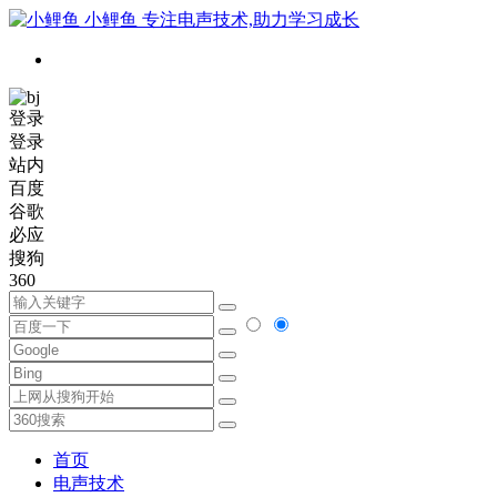
小鲤鱼
专注电声技术,助力学习成长
登录
登录
站内
百度
谷歌
必应
搜狗
360
首页
电声技术