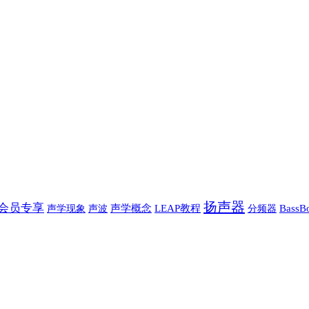
扬声器
会员专享
声学现象
声波
声学概念
LEAP教程
Bass
分频器