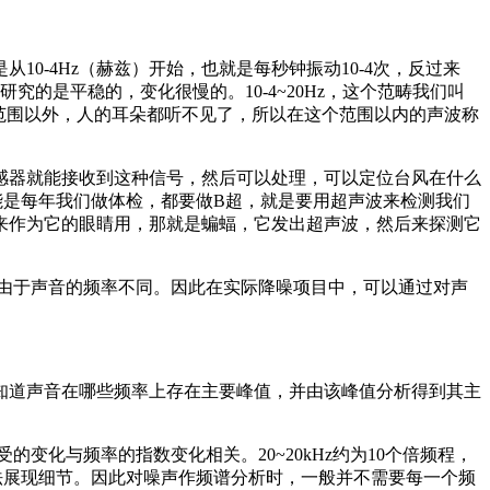
0-4Hz（赫兹）开始，也就是每秒钟振动10-4次，反过来
的是平稳的，变化很慢的。10-4~20Hz，这个范畴我们叫
这个范围以外，人的耳朵都听不见了，所以在这个范围以内的声波称
感器就能接收到这种信号，然后可以处理，可以定位台风在什么
能是每年我们做体检，都要做B超，就是要用超声波来检测我们
来作为它的眼睛用，那就是蝙蝠，它发出超声波，然后来探测它
是由于声音的频率不同。因此在实际降噪项目中，可以通过对声
知道声音在哪些频率上存在主要峰值，并由该峰值分析得到其主
的变化与频率的指数变化相关。20~20kHz约为10个倍频程，
无法展现细节。因此对噪声作频谱分析时，一般并不需要每一个频