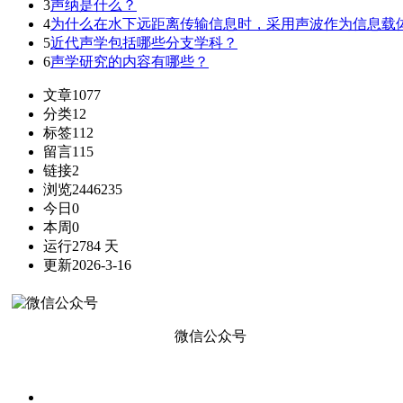
3
声纳是什么？
4
为什么在水下远距离传输信息时，采用声波作为信息载
5
近代声学包括哪些分支学科？
6
声学研究的内容有哪些？
文章
1077
分类
12
标签
112
留言
115
链接
2
浏览
2446235
今日
0
本周
0
运行
2784 天
更新
2026-3-16
微信公众号