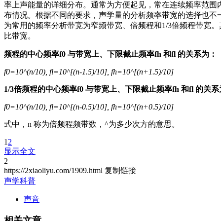
率上声能量的详细分布。通常为方便起见，常在连续频率范围
布情况。根据不同的要求，声学量的分析频率带宽的选择也不
为常用的频率分析带宽为窄频带宽、倍频程和1/3倍频程带宽
比带宽。
频程的中心频率f0 与带宽上、下限截止频率fh 和fl 的关系为：
f0=10^(n/10), fl=10^[(n-1.5)/10], fh=10^[(n+1.5)/10]
1/3倍频程的中心频率f0 与带宽上、下限截止频率fh 和fl 的关
f0=10^(n/10), fl=10^[(n-0.5)/10], fh=10^[(n+0.5)/10]
式中，n 称为倍频程频带数，^为多少次方的意思。
1
2
显示全文
2
https://2xiaoliyu.com/1909.html
复制链接
声学科普
声音
相关文章