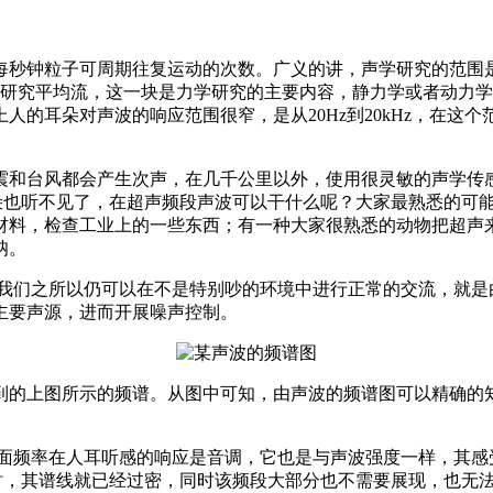
钟粒子可周期往复运动的次数。广义的讲，声学研究的范围是从1
不研究平均流，这一块是力学研究的主要内容，静力学或者动力学研究
上人的耳朵对声波的响应范围很窄，是从20Hz到20kHz，在
震和台风都会产生次声，在几千公里以外，使用很灵敏的声学传
耳朵也听不见了，在超声频段声波可以干什么呢？大家最熟悉的可
材料，检查工业上的一些东西；有一种大家很熟悉的动物把超声
呐。
声了。我们之所以仍可以在不是特别吵的环境中进行正常的交流，就
主要声源，进而开展噪声控制。
到的上图所示的频谱。从图中可知，由声波的频谱图可以精确的
一方面频率在人耳听感的响应是音调，它也是与声波强度一样，其感受
Hz时，其谱线就已经过密，同时该频段大部分也不需要展现，也