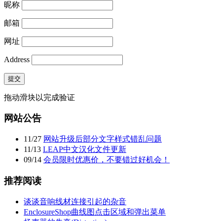
昵称
邮箱
网址
Address
提交
拖动滑块以完成验证
网站公告
11
/
27
网站升级后部分文字样式错乱问题
11
/
13
LEAP中文汉化文件更新
09
/
14
会员限时优惠价，不要错过好机会！
推荐阅读
谈谈音响线材连接引起的杂音
EnclosureShop曲线图点击区域和弹出菜单