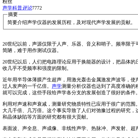
粉丝
声学科普
评论
777
2
摘要
简要介绍声学仪器的发展历程，及对现代声学发展的贡献。
20世纪以前，声源仅限于人声、乐器、音义和哨子。频率限
简陋，难于用作测试仪器。
20世纪以后，人们把电路理论应用于换能器的设计，把晶体
收几乎不受频率和强度的限制。
近年用半导体薄膜产生超声，用激光轰击金属激发声波等，使
过人发声的一千亿倍。
声学
测量分析仪器也达到了高度准确的
就可以完成，这些手段给声学各分支的发展创造了很好的条件
利用对声速和声衰减，测量研究物质特性已应用于很广的范围
大几千倍、几万倍。这个事实导致了人们对弛豫过程的研究，
和晶体缺陷等方面的研究都有很大贡献。
表面波、声全息、声成像、非线性声学、热脉冲、声发射、超