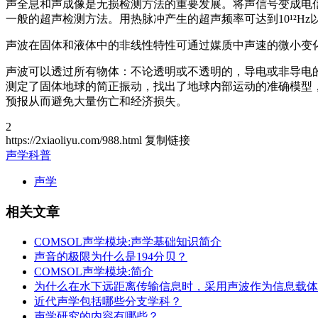
声全息和声成像是无损检测方法的重要发展。将声信号变成电
一般的超声检测方法。用热脉冲产生的超声频率可达到10¹²H
声波在固体和液体中的非线性特性可通过媒质中声速的微小变
声波可以透过所有物体：不论透明或不透明的，导电或非导电
测定了固体地球的简正振动，找出了地球内部运动的准确模型
预报从而避免大量伤亡和经济损失。
2
https://2xiaoliyu.com/988.html
复制链接
声学科普
声学
相关文章
COMSOL声学模块:声学基础知识简介
声音的极限为什么是194分贝？
COMSOL声学模块:简介
为什么在水下远距离传输信息时，采用声波作为信息载体
近代声学包括哪些分支学科？
声学研究的内容有哪些？