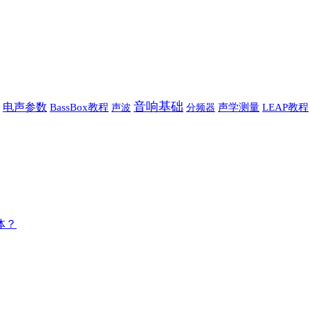
音响基础
电声参数
BassBox教程
声波
声学测量
LEAP教程
分频器
体？