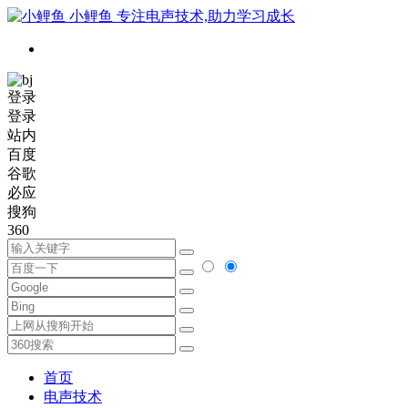
小鲤鱼
专注电声技术,助力学习成长
登录
登录
站内
百度
谷歌
必应
搜狗
360
首页
电声技术