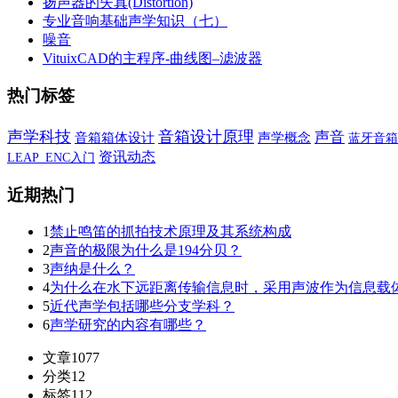
扬声器的失真(Distortion)
专业音响基础声学知识（七）
噪音
VituixCAD的主程序-曲线图–滤波器
热门标签
声学科技
音箱设计原理
声音
音箱箱体设计
声学概念
蓝牙音箱
资讯动态
LEAP_ENC入门
近期热门
1
禁止鸣笛的抓拍技术原理及其系统构成
2
声音的极限为什么是194分贝？
3
声纳是什么？
4
为什么在水下远距离传输信息时，采用声波作为信息载
5
近代声学包括哪些分支学科？
6
声学研究的内容有哪些？
文章
1077
分类
12
标签
112