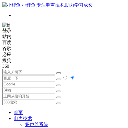
小鲤鱼
专注电声技术,助力学习成长
登录
站内
百度
谷歌
必应
搜狗
360
首页
电声技术
扬声器系统