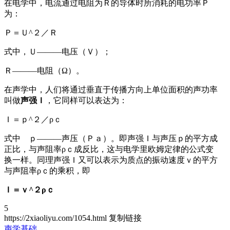
在电学中，电流通过电阻为Ｒ的导体时所消耗的电功率Ｐ
为：
Ｐ＝Ｕ^２／Ｒ
式中，Ｕ———电压（Ｖ）；
Ｒ———电阻（Ω）。
在声学中，人们将通过垂直于传播方向上单位面积的声功率
叫做
声强Ｉ
，它同样可以表达为：
Ｉ＝ｐ^２／ρｃ
式中 ｐ———声压（Ｐａ）。即声强Ｉ与声压ｐ的平方成
正比，与声阻率ρｃ成反比，这与电学里欧姆定律的公式变
换一样。同理声强Ｉ又可以表示为质点的振动速度ｖ的平方
与声阻率ρｃ的乘积，即
Ｉ＝ｖ^２ρｃ
5
https://2xiaoliyu.com/1054.html
复制链接
声学基础