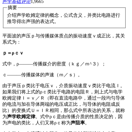
声学基础
评论
1,966
5
摘要
介绍声学欧姆定律的概念，公式含义，并类比电路进行
推导得出声强的表达式。
平面波的声压ｐ与传播媒体质点的振动速度ｖ成正比，其关
系式为：
ｐ＝ρｃｖ
式中，ρ———传播媒介的密度（ｋｇ／ｍ^３）；
ｃ———传播媒体的声速（ｍ／ｓ）。
由于声压ｐ类比于电压ｖ，介质振动速度ｖ类比于电流Ｉ。
如果我们将上式的ρｃ类比于电路的电阻Ｒ，则上式与电学
欧姆定律Ｉ＝ｖ／Ｒ（即在直流电路中，通过一段均匀导体
的电流与加在导体两端的电压成正比，与导体的电阻成反
比）的变换式Ｕ＝ＩＲ相同，那么式中所表达的关系，就称
为
声学欧姆定律
。式中ρｃ是由传播介质的性质决定的，因
为声电的类比，人们又将ρｃ称为
声阻率
。