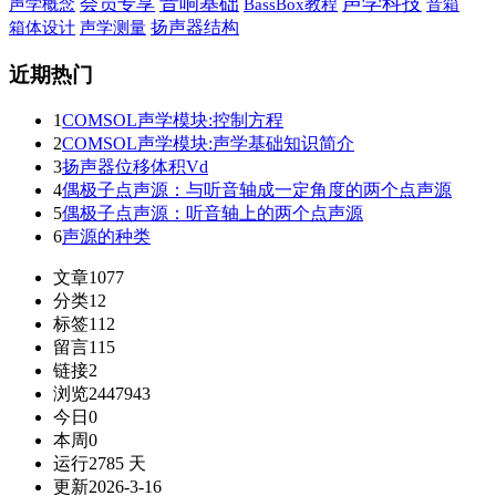
音响基础
声学科技
会员专享
声学概念
BassBox教程
音箱
扬声器结构
箱体设计
声学测量
近期热门
1
COMSOL声学模块:控制方程
2
COMSOL声学模块:声学基础知识简介
3
扬声器位移体积Vd
4
偶极子点声源：与听音轴成一定角度的两个点声源
5
偶极子点声源：听音轴上的两个点声源
6
声源的种类
文章
1077
分类
12
标签
112
留言
115
链接
2
浏览
2447943
今日
0
本周
0
运行
2785 天
更新
2026-3-16