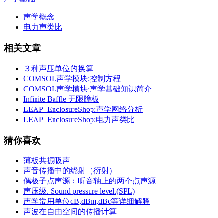
声学概念
电力声类比
相关文章
３种声压单位的换算
COMSOL声学模块:控制方程
COMSOL声学模块:声学基础知识简介
Infinite Baffle 无限障板
LEAP_EnclosureShop:声学网络分析
LEAP_EnclosureShop:电力声类比
猜你喜欢
薄板共振吸声
声音传播中的绕射（衍射）
偶极子点声源：听音轴上的两个点声源
声压级. Sound pressure level.(SPL)
声学常用单位dB,dBm,dBc等详细解释
声波在自由空间的传播计算