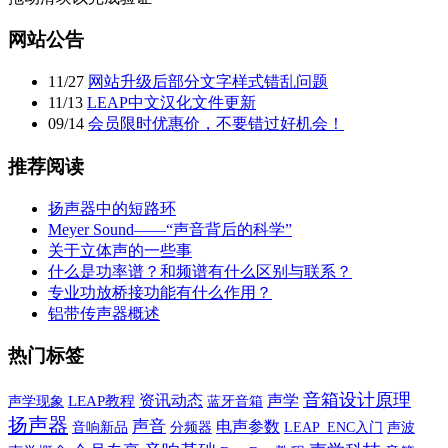
网站公告
11
/
27
网站升级后部分文字样式错乱问题
11
/
13
LEAP中文汉化文件更新
09
/
14
会员限时优惠价，不要错过好机会！
推荐阅读
扬声器中的短路环
Meyer Sound——“声音背后的科学”
关于立体声的一些事
什么是功率谱？和频谱有什么区别与联系？
专业功放桥接功能有什么作用？
铝带传声器概述
热门标签
音箱设计原理
声学
资讯动态
声学现象
LEAP教程
蓝牙音箱
扬声器
声音
电声参数
音响新品
声波
分频器
LEAP_ENC入门