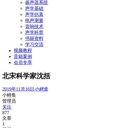
扬声器系统
声学基础
声学仿真
电声测量
音响技术
声学科普
书籍资料
学习交流
视频教程
音箱案例
会员专享
北宋科学家沈括
2019年11月16日
小鲤鱼
小鲤鱼
管理员
关注
877
文章
1