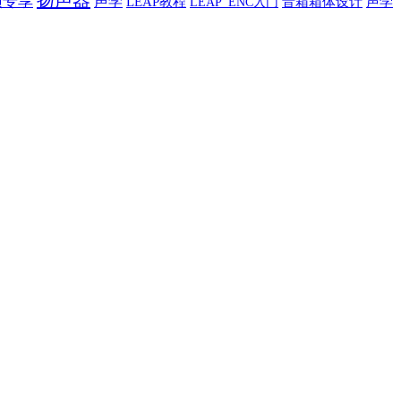
扬声器
员专享
声学
LEAP教程
音箱箱体设计
声学
LEAP_ENC入门