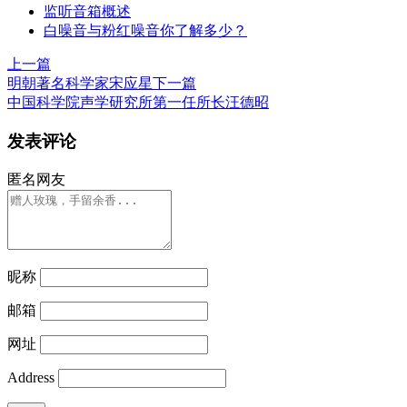
监听音箱概述
白噪音与粉红噪音你了解多少？
上一篇
明朝著名科学家宋应星
下一篇
中国科学院声学研究所第一任所长汪德昭
发表评论
匿名网友
昵称
邮箱
网址
Address