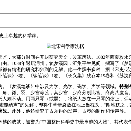
历史上卓越的科学家。
举司天监，大部分时间在开封研究天文，改革历法。1082年西夏
复自由。1088年退居润州，筑梦溪园，汇集平生见闻，撰写了《
都有精湛的研究和独到的见解。他一生撰书多种，据《宋史·艺文
《补笔谈》3卷、《续笔谈》1卷、《长兴集》残存本19卷和《苏
的。《梦溪笔谈》中涉及力学、光学、磁学、声学等领域。
特别
、角、徵、羽、少宫等弦，其少宫、少商分别比官、商高八度音
纸人则不动。用两只琴（或瑟），将纸人放在一只琴的弦上，弹
“虚能纳声”的见解，即将牛革箭袋放在地上当枕头，“附地枕之，
缘故。
此外，他还研究了古乐钟的发声、古琴的制作和传声等。
卓越的成就，被誉为“中国整部科学史中最卓越的人物”。其代表