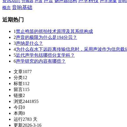
声学科技
声音
资讯动态
扬声器结构
声波
声学测量
音响
分频器
音响基础
概念
近期热门
1
禁止鸣笛的抓拍技术原理及其系统构成
2
声音的极限为什么是194分贝？
3
声纳是什么？
4
为什么在水下远距离传输信息时，采用声波作为信息载
5
近代声学包括哪些分支学科？
6
声学研究的内容有哪些？
文章
1077
分类
12
标签
112
留言
115
链接
2
浏览
2441855
今日
0
本周
0
运行
2783 天
更新
2026-3-16