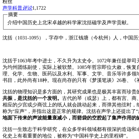
粉丝
声学科普
评论
1,172
2
摘要
介绍中国历史上北宋卓越的科学家沈括磁学及声学贡献。
沈括（1031-1095），字存中，浙江钱塘（今杭州）人，中国
沈括于1063年考中进士，不久升为太史令。1072年兼任提
为均州团练副使，实际上被软禁。1085年哲宗即位大赦，恢
理、化学、生物、医药以及水利、军事、文学、音乐等许多领域
书目，此外尚有18种。现在尚存的只有《梦溪笔谈》26卷、
沈括的物理知识是多方面的，其研究成果也是极其丰富而珍贵
共振，是沈括的一个发明。
古代的琴（或瑟）上，都有宫、商
相应的少宫或少商弦上的纸人就会跳动起来，而弹其他弦时，
称为“应声”，并指出这是正常的规律。沈括在声学上还提出了
地面下传来的声波能量衰减小，而箭袋的空腔起了集声作用的
沈括一生致志于科学研究，在众多学科领域都有很深的造诣和
化史上有着重要的地位，被称为“中国科学史上的里程碑”。