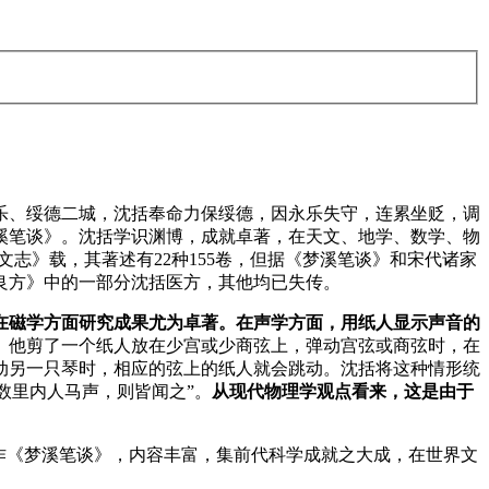
攻永乐、绥德二城，沈括奉命力保绥德，因永乐失守，连累坐贬，调
梦溪笔谈》。沈括学识渊博，成就卓著，在天文、地学、数学、物
志》载，其著述有22种155卷，但据《梦溪笔谈》和宋代诸家
沈良方》中的一部分沈括医方，其他均已失传。
在磁学方面研究成果尤为卓著。在声学方面，用纸人显示声音的
。他剪了一个纸人放在少宫或少商弦上，弹动宫弦或商弦时，在
动另一只琴时，相应的弦上的纸人就会跳动。沈括将这种情形统
数里内人马声，则皆闻之”。
从现代物理学观点看来，这是由于
作《梦溪笔谈》，内容丰富，集前代科学成就之大成，在世界文