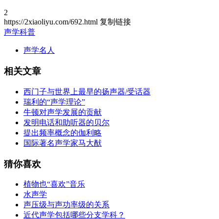
2
https://2xiaoliyu.com/692.html
复制链接
声学科普
声学名人
相关文章
西门子与世界上最早的扬声器/受话器
瑞利的“声学理论”
牛顿对声学发展的贡献
发明电话和助听器的贝尔
提出频率概念的伽利略
国际著名声学家马大猷
猜你喜欢
植物也“喜欢”音乐
水声学
声压级与声功率级的关系
近代声学包括哪些分支学科？