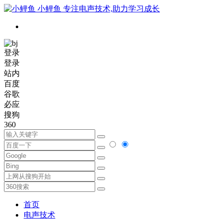
小鲤鱼
专注电声技术,助力学习成长
登录
登录
站内
百度
谷歌
必应
搜狗
360
首页
电声技术