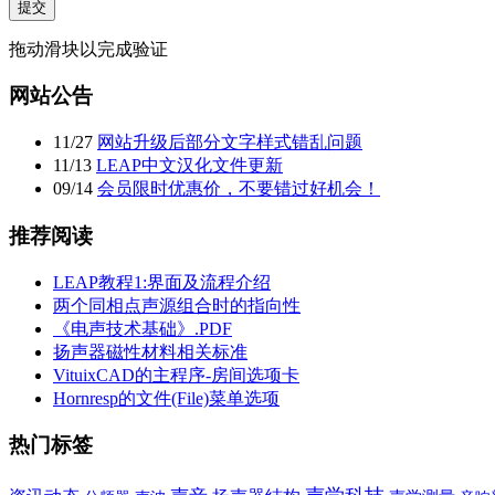
提交
拖动滑块以完成验证
网站公告
11
/
27
网站升级后部分文字样式错乱问题
11
/
13
LEAP中文汉化文件更新
09
/
14
会员限时优惠价，不要错过好机会！
推荐阅读
LEAP教程1:界面及流程介绍
两个同相点声源组合时的指向性
《电声技术基础》.PDF
扬声器磁性材料相关标准
VituixCAD的主程序-房间选项卡
Hornresp的文件(File)菜单选项
热门标签