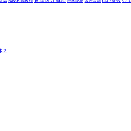
音箱设计原理
会
电声参数
新品
BassBox教程
声学现象
蓝牙音箱
体？