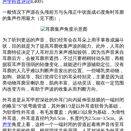
声学科普
评论
4,400
5
一般情况下声源在头颅前方与头颅正中状面成45度角时耳廓
的集声作用最大（见下图）。
为了听到更远的声音，我们经常会在耳朵上用手掌卷成漏斗
状，目的就是为了提高耳廓收集声波的能力。此外，人耳的
耳廓特征决定了人耳对后方来声感知较弱，因为当声音来自
耳廓后方，会被耳廓所遮挡，不过只要稍稍转动头部，再根
据双耳声音强弱的轻微变化，就能进行声源辅助定位。没有
耳廓的人几乎难以判断声音发出的位置。一些哺乳类动物，
如狗、袋鼠等，我们觉得它们的耳朵特别灵，主要是因为这
类动物耳廓呈喇叭形，肌肉丰富、运动灵活，能在一定范围
内改变方向，有助于声波的收集从而判断方向。
外耳道是从耳甲腔深处的外耳门向内延伸至鼓膜的一端封闭
的略呈“S”状弯曲管道，其外侧1/3是以外耳道软骨为基础，
为软骨性外耳道，有毛发覆盖；内侧2/3以骨为基础，为骨性
外耳道。外耳道直径约为0.5cm，长度约为2.5cm~3.5cm。从
声学
角度上看，这样一个一端封闭的管道起着将声音传至耳
膜和共振的作用，根据管状共振原理，人耳对波长为外耳道