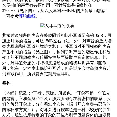
长度4倍的声音有共振作用，可计算出共振峰约在
3700Hz（见下图），所以人耳对3~4KHz的声音最为敏感
（可参考
等响曲线
）。
共振时该频段的声音在鼓膜附近相比外耳道要高约10dB，再
加上耳廓的增益，可达15dB左右（注：外耳对声音的放大增
益为耳廓和外耳道的增益之和）。外耳道对不同频率的声音
产生不同的增益（见上图），起到了对声波的增压作用和改
变了的不同频率声波传播特性从而提取声音定位信息。此
外，外耳道分泌的耵聍和皮脂形成的蜡状耳垢具有抑菌作
用，能在一定程度上保护外耳道，但是过多会对高频声音起
到衰减作用，所以需要定期清理耳垢。
番外
《内经》记载：“耳者，宗脉之所聚也。”耳朵不是一个孤立
的器官，它和全身经络及五脏六腑都存在着密切的联系，我
们的每只耳朵上，分布着91个穴位（据《耳穴名称与部位的
国家标准方案》）。对耳朵进行按摩也是一种比较好的养生
方式，通过按摩特定的耳朵的部位有利于促进身体的血液循