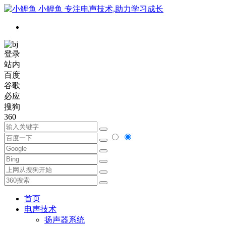
小鲤鱼
专注电声技术,助力学习成长
登录
站内
百度
谷歌
必应
搜狗
360
首页
电声技术
扬声器系统