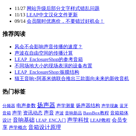
11
/
27
网站升级后部分文字样式错乱问题
11
/
13
LEAP中文汉化文件更新
09
/
14
会员限时优惠价，不要错过好机会！
推荐阅读
风会不会影响声音传播的速度？
声波在自由空间的传播计算
LEAP_EnclosureShop的参考音箱
不同场地大小的现场表演的设备布置
LEAP_EnclosureShop:振膜结构
猫王音响×阿基米德联合推出三款面向未来的新收音机
热门标签
扬声器
电声参数
扬声器结构
声学测量
声学现象
蓝牙
分频器
声学
声音
资讯动态
音箱
声波
音响新品
BassBox教程
音箱箱体
音响基础
声学科技
会员专
设计
LEAP教程
LEAP_ENC入门
音箱设计原理
享
声学概念