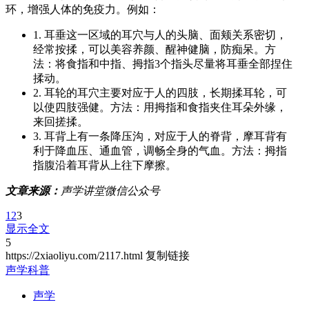
环，增强人体的免疫力。例如：
1. 耳垂这一区域的耳穴与人的头脑、面颊关系密切，
经常按揉，可以美容养颜、醒神健脑，防痴呆。方
法：将食指和中指、拇指3个指头尽量将耳垂全部捏住
揉动。
2. 耳轮的耳穴主要对应于人的四肢，长期揉耳轮，可
以使四肢强健。方法：用拇指和食指夹住耳朵外缘，
来回搓揉。
3. 耳背上有一条降压沟，对应于人的脊背，摩耳背有
利于降血压、通血管，调畅全身的气血。方法：拇指
指腹沿着耳背从上往下摩擦。
文章来源：
声学讲堂微信公众号
1
2
3
显示全文
5
https://2xiaoliyu.com/2117.html
复制链接
声学科普
声学