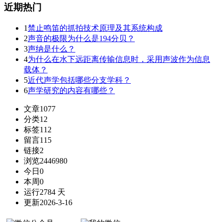
近期热门
1
禁止鸣笛的抓拍技术原理及其系统构成
2
声音的极限为什么是194分贝？
3
声纳是什么？
4
为什么在水下远距离传输信息时，采用声波作为信息
载体？
5
近代声学包括哪些分支学科？
6
声学研究的内容有哪些？
文章
1077
分类
12
标签
112
留言
115
链接
2
浏览
2446980
今日
0
本周
0
运行
2784 天
更新
2026-3-16